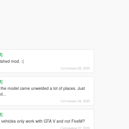
M]
nished mod. :(
Септември 26, 2020
M]
ut the model came unwelded a lot of places. Just
d...
Септември 26, 2020
M]
vehicles only work with GTA V and not FiveM?
Септември 22, 2020