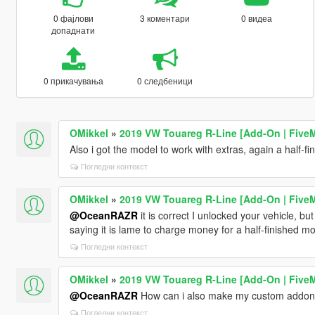
0 фајлови
3 коментари
0 видеа
допаднати
0 прикачувања
0 следбеници
OMikkel
»
2019 VW Touareg R-Line [Add-On | Five
Also i got the model to work with extras, again a half-fi
Погледни контекст
OMikkel
»
2019 VW Touareg R-Line [Add-On | Five
@OceanRAZR
it is correct I unlocked your vehicle, b
saying it is lame to charge money for a half-finished mo
Погледни контекст
OMikkel
»
2019 VW Touareg R-Line [Add-On | Five
@OceanRAZR
How can i also make my custom addon 
Погледни контекст