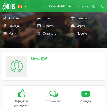
Show Adult
Логирај се
Алатки
Коли
Скинови
Оружја
Скрипти
Играч
Мапи
Останато
Повеќе
Newdj05
0 фајлови
1 коментар
0 видеа
допаднати