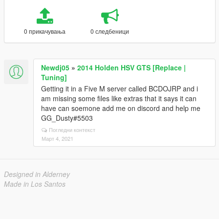
0 прикачувања
0 следбеници
Newdj05
»
2014 Holden HSV GTS [Replace |
Tuning]
Getting it in a Five M server called BCDOJRP and i
am missing some files like extras that it says it can
have can soemone add me on discord and help me
GG_Dusty#5503
Погледни контекст
Март 4, 2021
Designed in Alderney
Made in Los Santos