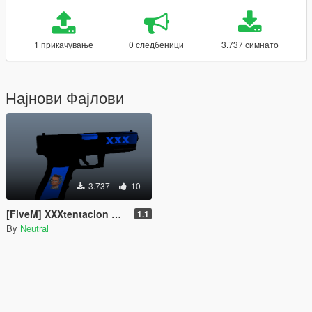
1 прикачување
0 следбеници
3.737 симнато
Најнови Фајлови
3.737
10
[FiveM] XXXtentacion Weapon Skin for the AP Pistol
1.1
By
Neutral