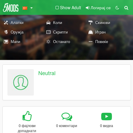
Show Adult
Логирај се
Алатки
Коли
Скинови
Оружја
Скрипти
Играч
Мапи
Останато
Повеќе
Neutral
0 фајлови
0 коментари
0 видеа
допаднати