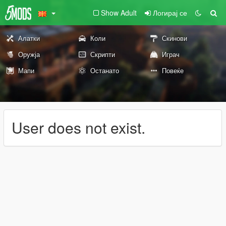
Show Adult
Логирај се
Алатки
Коли
Скинови
Оружја
Скрипти
Играч
Мапи
Останато
Повеќе
User does not exist.