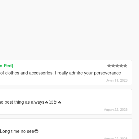
n Ped]
 of clothes and accessories. I really admire your perseverance
Јули 11, 2026
he best thing as always🔥🐺🤘🔥
Април 22, 2026
 Long time no see😎
Април 22, 2026