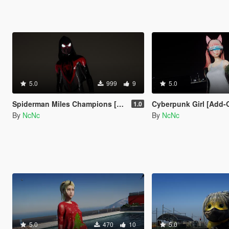
5.0
999
9
5.0
Spiderman Miles Champions [Add-on ped]
Cyberpunk Girl [Add-
1.0
By
NcNc
By
NcNc
5.0
470
10
5.0