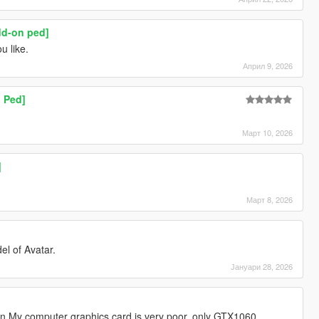
dd-on ped]
u like.
Април 9, 2026
 Ped]
Март 10, 2026
]
Март 8, 2026
el of Avatar.
Јануари 28, 2026
n,My computer graphics card is very poor, only GTX1060