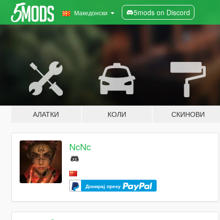
5mods on Discord
Македонски
АЛАТКИ
КОЛИ
СКИНОВИ
NcNc
Донирај преку