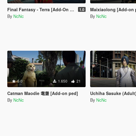
Final Fantasy - Terra [Add-On Ped]
Maixiaolong [Add-on 
1.0
By
NcNc
By
NcNc
5.0
1.650
21
Catman Maodie 耄耋 [Add-on ped]
Uchiha Sasuke (Adult) [A
By
NcNc
By
NcNc