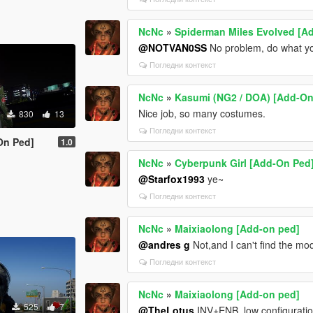
NcNc
»
Spiderman Miles Evolved [A
@NOTVAN0SS
No problem, do what yo
Погледни контекст
NcNc
»
Kasumi (NG2 / DOA) [Add-On
Nice job, so many costumes.
830
13
Погледни контекст
On Ped]
1.0
NcNc
»
Cyberpunk Girl [Add-On Ped
@Starfox1993
ye~
Погледни контекст
NcNc
»
Maixiaolong [Add-on ped]
@andres g
Not,and I can't find the mod
Погледни контекст
NcNc
»
Maixiaolong [Add-on ped]
525
7
@TheLotus
INV+ENB, low configuratio