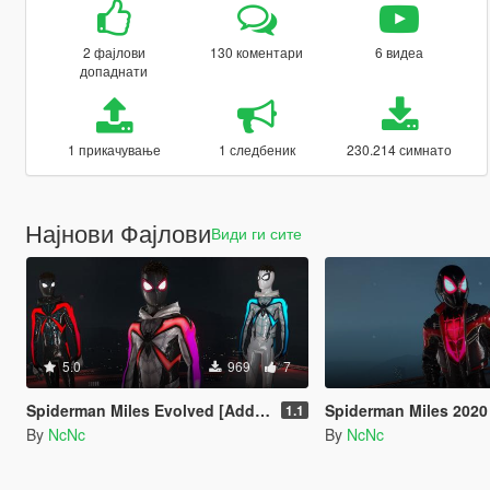
2 фајлови
130 коментари
6 видеа
допаднати
1 прикачување
1 следбеник
230.214 симнато
Најнови Фајлови
Види ги сите
5.0
969
7
Spiderman Miles Evolved [Add-on ped]
Spiderman Miles 2020 [A
1.1
By
NcNc
By
NcNc