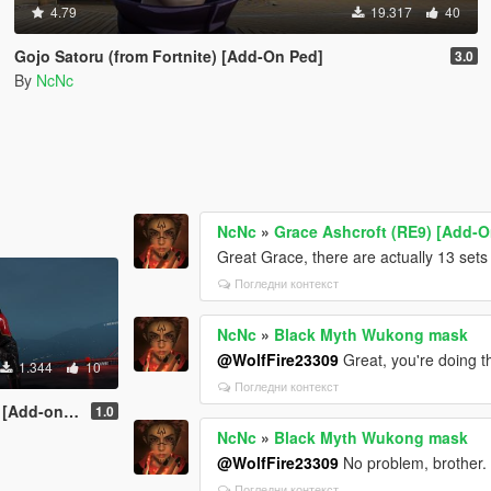
4.79
19.317
40
Gojo Satoru (from Fortnite) [Add-On Ped]
3.0
By
NcNc
NcNc
»
Grace Ashcroft (RE9) [Add-O
Great Grace, there are actually 13 sets
Погледни контекст
NcNc
»
Black Myth Wukong mask
@WolfFire23309
Great, you're doing t
1.344
10
Погледни контекст
dd-on ped]
1.0
NcNc
»
Black Myth Wukong mask
@WolfFire23309
No problem, brother.
Погледни контекст