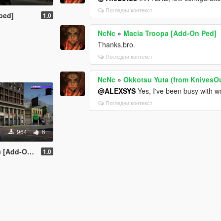
Погледни контекст
ped]
1.0
NcNc
»
Macia Troopa [Add-On Ped]
Thanks,bro.
Погледни контекст
NcNc
»
Okkotsu Yuta (from KnivesOu
@ALEXSYS
Yes, I've been busy with wo
Погледни контекст
964
6
dd-On Ped]
1.0