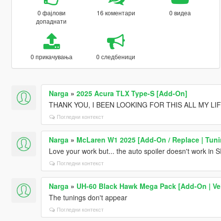
0 фајлови
16 коментари
0 видеа
допаднати
0 прикачувања
0 следбеници
Narga
»
2025 Acura TLX Type-S [Add-On]
THANK YOU, I BEEN LOOKING FOR THIS ALL MY LI
Погледни контекст
Narga
»
McLaren W1 2025 [Add-On / Replace | Tunin
Love your work but... the auto spoiler doesn't work in S
Погледни контекст
Narga
»
UH-60 Black Hawk Mega Pack [Add-On | Ve
The tunings don't appear
Погледни контекст