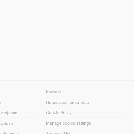
Контакт
и
Полиса за приватност
 фајлови
Cookie Policy
ајлови
Manage cookie settings
и фајлови
Terms of Use