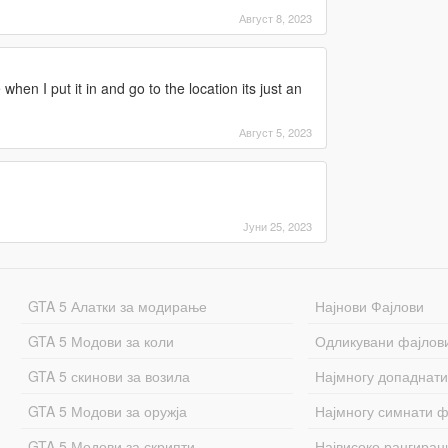
Август 8, 2023
when I put it in and go to the location its just an
Август 5, 2023
Јуни 25, 2023
GTA 5 Алатки за модирање
Најнови Фајлови
GTA 5 Модови за коли
Одликувани фајлов
GTA 5 скинови за возила
Најмногу допаднати
GTA 5 Модови за оружја
Најмногу симнати ф
GTA 5 Модови за скрипти
Највисоко рангиран