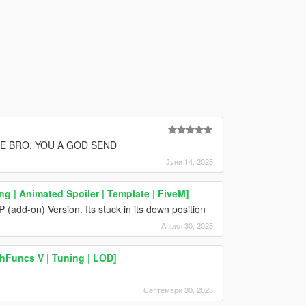
FE BRO. YOU A GOD SEND
Јуни 14, 2025
g | Animated Spoiler | Template | FiveM]
P (add-on) Version. Its stuck in its down position
Април 30, 2025
hFuncs V | Tuning | LOD]
Септември 30, 2023