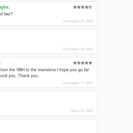
ighs.
nd two?
Септември 28, 2023
Септември 19, 2023
]
, from the VBH to the mansions I hope you go far
ound you. Thank you.
Септември 17, 2023
Август 9, 2023