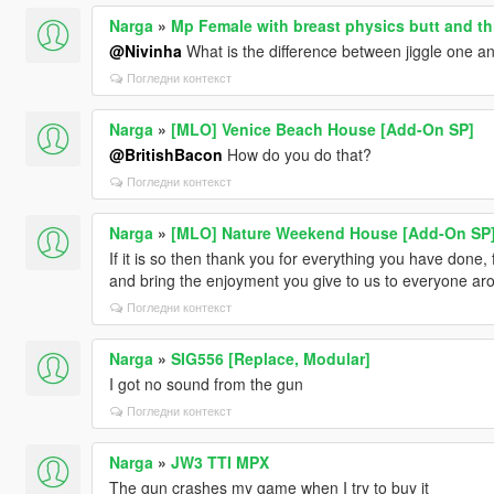
Narga
»
Mp Female with breast physics butt and th
@Nivinha
What is the difference between jiggle one a
Погледни контекст
Narga
»
[MLO] Venice Beach House [Add-On SP]
@BritishBacon
How do you do that?
Погледни контекст
Narga
»
[MLO] Nature Weekend House [Add-On SP
If it is so then thank you for everything you have done
and bring the enjoyment you give to us to everyone ar
Погледни контекст
Narga
»
SIG556 [Replace, Modular]
I got no sound from the gun
Погледни контекст
Narga
»
JW3 TTI MPX
The gun crashes my game when I try to buy it