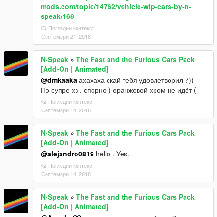
mods.com/topic/14762/vehicle-wip-cars-by-n-
speak/168
Погледни контекст
Септември 21, 2018
N-Speak
»
The Fast and the Furious Cars Pack
[Add-On | Animated]
@dmkaaka
ахахаха скай тебя удовлетворил ?))
По супре хз , спорно ) оранжевой хром не идёт (
Погледни контекст
Септември 14, 2018
N-Speak
»
The Fast and the Furious Cars Pack
[Add-On | Animated]
@alejandro0819
hello . Yes.
Погледни контекст
Септември 14, 2018
N-Speak
»
The Fast and the Furious Cars Pack
[Add-On | Animated]