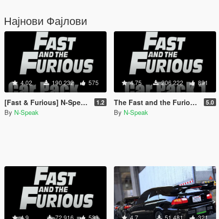
Најнови Фајлови
4.02
190.232
575
4.75
206.222
891
[Fast & Furious] N-Speak Car Pack [Add-On OIV]
The Fast and the Furious Cars Pack [Add-On | Animated]
1.2
5.0
By
N-Speak
By
N-Speak
4.9
72.916
533
4.7
51.481
321