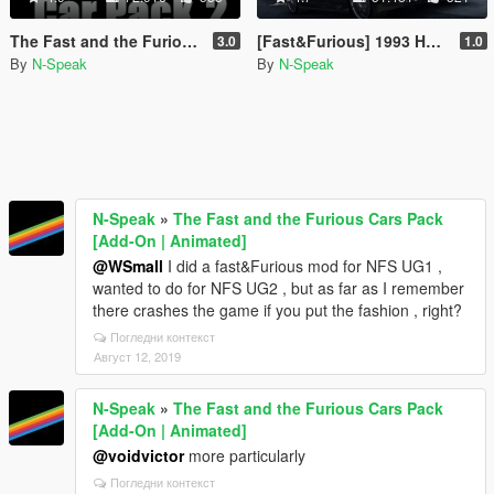
The Fast and the Furious Cars Pack 2 [Add-On | Animated]
[Fast&Furious] 1993 Honda Civic EJ1 [Add-on]
3.0
1.0
By
N-Speak
By
N-Speak
N-Speak
»
The Fast and the Furious Cars Pack
[Add-On | Animated]
@WSmall
I did a fast&Furious mod for NFS UG1 ,
wanted to do for NFS UG2 , but as far as I remember
there crashes the game if you put the fashion , right?
Погледни контекст
Август 12, 2019
N-Speak
»
The Fast and the Furious Cars Pack
[Add-On | Animated]
@voidvictor
more particularly
Погледни контекст