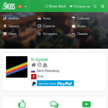
Show Adult
Логирај се
Алатки
Коли
Скинови
Оружја
Скрипти
Играч
Мапи
Останато
Повеќе
N-Speak
Saint-Petersburg
Донирај преку