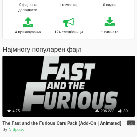
0 фајлови
1 коментар
0 видеа
допаднати
4 прикачувања
174 следбеници
1 симнато
Најмногу популарен фајл
4.75
206.222
891
The Fast and the Furious Cars Pack [Add-On | Animated]
5.0
By
N-Speak