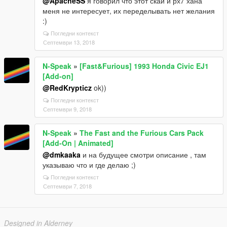
@ApacheSS
я говорил что этот скай и рх7 хана
меня не интересует, их переделывать нет желания
:)
Погледни контекст
Септември 13, 2018
N-Speak
»
[Fast&Furious] 1993 Honda Civic EJ1
[Add-on]
@RedKrypticz
ok))
Погледни контекст
Септември 9, 2018
N-Speak
»
The Fast and the Furious Cars Pack
[Add-On | Animated]
@dmkaaka
и на будущее смотри описание , там
указываю что и где делаю ;)
Погледни контекст
Септември 7, 2018
Designed in Alderney