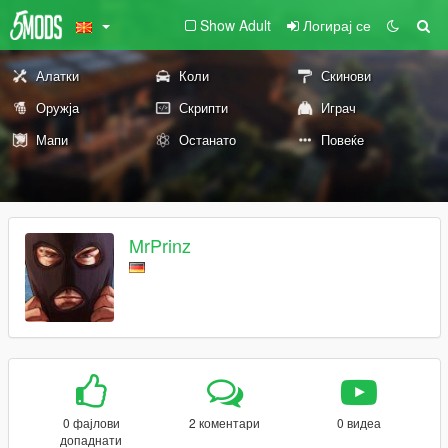
Show Adult
Логирај се
Алатки
Коли
Скинови
Оружја
Скрипти
Играч
Мапи
Останато
Повеќе
MrPrinz
0 фајлови
2 коментари
0 видеа
допаднати