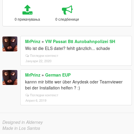
0 прикачувања
0 следбеници
MrPrinz
»
VW Passat B8 Autobahnpolizei SH
Wo ist die ELS datei? fehlt gänzlich... schade
Погледни контекст
Јануари 22, 2020
MrPrinz
»
German EUP
kannn mir bitte wer über Anydesk oder Teamviewer
bei der Installation helfen ? :)
Погледни контекст
Април 6, 2019
Designed in Alderney
Made in Los Santos