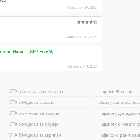
Октомври 19, 2021
Септември 11, 2021
reme Nasa... [SP / FiveM]
Септември 8, 2021
GTA 5 Алатки за модирање
Најнови Фајлови
GTA 5 Модови за коли
Одликувани фајлов
GTA 5 скинови за возила
Најмногу допаднати
GTA 5 Модови за оружја
Најмногу симнати ф
GTA 5 Модови за скрипти
Највисоко рангиран