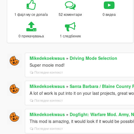
1 фајл му се допаѓа
52 коментари
0 видеа
0 прикачувања
1 следбеник
Mikedekoekwaus
»
Driving Mode Selection
Super mooie mod!
Погледни контекст
Mikedekoekwaus
»
Santa Barbara / Blaine County 
A lot of work is put into it on your last projects, great wo
Погледни контекст
Mikedekoekwaus
»
Dogfight: Warfare Mod. Army, N
This mod is amazing, it would look if it would be possib
Погледни контекст