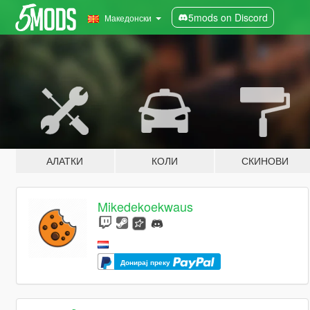
5mods on Discord
Македонски
АЛАТКИ
КОЛИ
СКИНОВИ
Mikedekoekwaus
Донирај преку