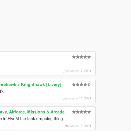
Декември 17, 2021
Firehawk + Knighthawk [Livery]
rk!
Декември 11, 2021
avy, Airforce. Missions & Arcade.
le in FiveM the tank dropping thing.
Ноември 15, 2021