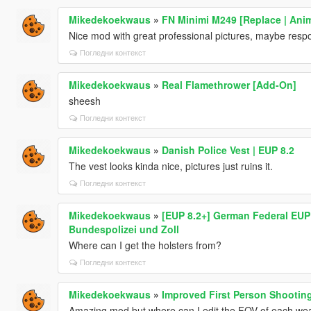
Mikedekoekwaus
»
FN Minimi M249 [Replace | Anim
Nice mod with great professional pictures, maybe res
Погледни контекст
Mikedekoekwaus
»
Real Flamethrower [Add-On]
sheesh
Погледни контекст
Mikedekoekwaus
»
Danish Police Vest | EUP 8.2
The vest looks kinda nice, pictures just ruins it.
Погледни контекст
Mikedekoekwaus
»
[EUP 8.2+] German Federal EUP 
Bundespolizei und Zoll
Where can I get the holsters from?
Погледни контекст
Mikedekoekwaus
»
Improved First Person Shootin
Amazing mod but where can I edit the FOV of each w