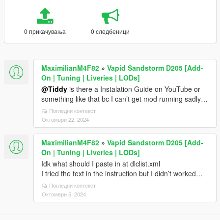
0 прикачувања
0 следбеници
MaximilianM4F82
»
Vapid Sandstorm D205 [Add-
On | Tuning | Liveries | LODs]
@Tiddy
is there a Instalation Guide on YouTube or
something like that bc I can’t get mod running sadly…
Погледни контекст
Октомври 22, 2024
MaximilianM4F82
»
Vapid Sandstorm D205 [Add-
On | Tuning | Liveries | LODs]
Idk what should I paste in at dlclist.xml
I tried the text in the instruction but I didn’t worked…
Погледни контекст
Октомври 5, 2024