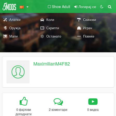
Show Adult
Логирај се
Алатки
Коли
Скинови
Оружја
Скрипти
Играч
Мапи
Останато
Повеќе
MaximilianM4F82
0 фајлови
2 коментари
0 видеа
допаднати