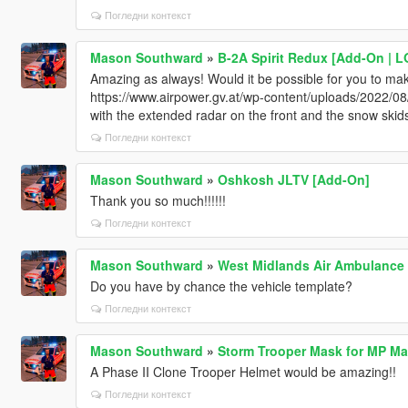
Погледни контекст
Mason Southward
»
B-2A Spirit Redux [Add-On | L
Amazing as always! Would it be possible for you to mak
https://www.airpower.gv.at/wp-content/uploads/2022/0
with the extended radar on the front and the snow sk
Погледни контекст
Mason Southward
»
Oshkosh JLTV [Add-On]
Thank you so much!!!!!!
Погледни контекст
Mason Southward
»
West Midlands Air Ambulance
Do you have by chance the vehicle template?
Погледни контекст
Mason Southward
»
Storm Trooper Mask for MP Ma
A Phase II Clone Trooper Helmet would be amazing!!
Погледни контекст