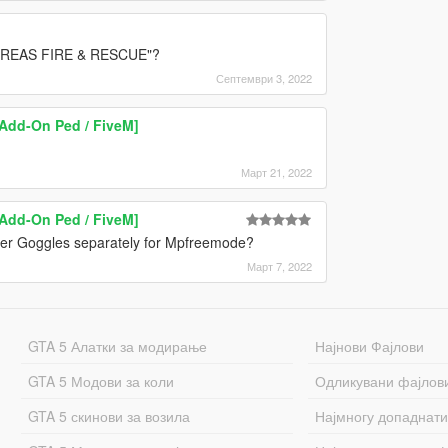
 ANDREAS FIRE & RESCUE"?
Септември 3, 2022
Add-On Ped / FiveM]
Март 21, 2022
Add-On Ped / FiveM]
Diver Goggles separately for Mpfreemode?
Март 7, 2022
GTA 5 Алатки за модирање
Најнови Фајлови
GTA 5 Модови за коли
Одликувани фајлов
GTA 5 скинови за возила
Најмногу допаднати