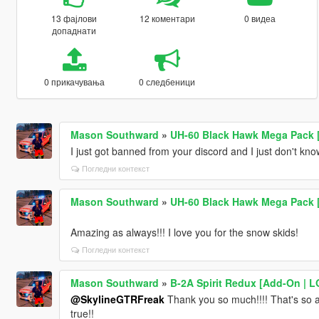
13 фајлови
12 коментари
0 видеа
допаднати
0 прикачувања
0 следбеници
Mason Southward
»
UH-60 Black Hawk Mega Pack [
I just got banned from your discord and I just don't k
Погледни контекст
Mason Southward
»
UH-60 Black Hawk Mega Pack [
Amazing as always!!! I love you for the snow skids!
Погледни контекст
Mason Southward
»
B-2A Spirit Redux [Add-On | L
@SkylineGTRFreak
Thank you so much!!!! That's so 
true!!