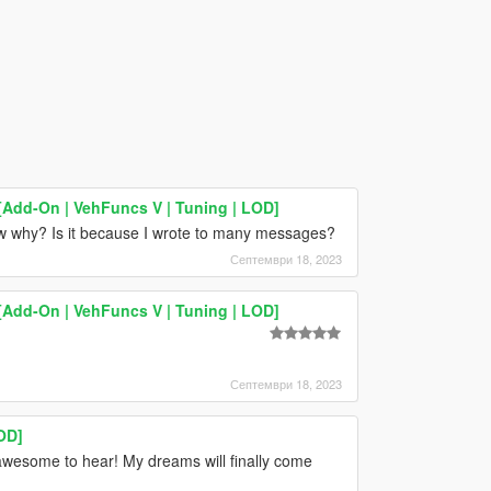
Add-On | VehFuncs V | Tuning | LOD]
now why? Is it because I wrote to many messages?
Септември 18, 2023
Add-On | VehFuncs V | Tuning | LOD]
Септември 18, 2023
OD]
awesome to hear! My dreams will finally come