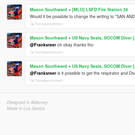
Mason Southward
»
[MLO] LSFD Fire Station 26
Would it be possbile to change the writing to "SAN
Погледни контекст
Mason Southward
»
US Navy Seals, SOCOM Diver [
@Franksteer
oh okay thanks tho
Погледни контекст
Mason Southward
»
US Navy Seals, SOCOM Diver [
@Franksteer
is it possible to get the respirator and 
Погледни контекст
Designed in Alderney
Made in Los Santos