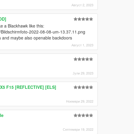
Август 2, 2023
OD]
e a Blackhawk like this:
8/Bildschirmfoto-2022-08-08-um-13.37.11.png
ids and maybe also openable backdoors
Август 1, 2023
Јули 29, 2023
 X5 F15 [REFLECTIVE] [ELS]
Ноември 29, 2022
le
Септември 19, 2022