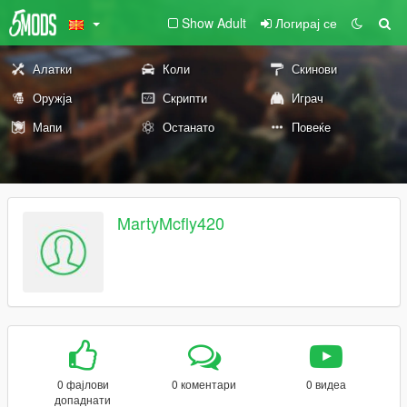
Show Adult
Логирај се
Алатки
Коли
Скинови
Оружја
Скрипти
Играч
Мапи
Останато
Повеќе
MartyMcfly420
0 фајлови
0 коментари
0 видеа
допаднати