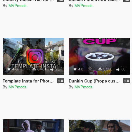
By
MVPmods
By
MVPmods
4.88
6.761
98
4.0
3.330
50
Template insta for PhotoShop
Dunkin Cup (Props custom)
1.0
1.0
By
MVPmods
By
MVPmods