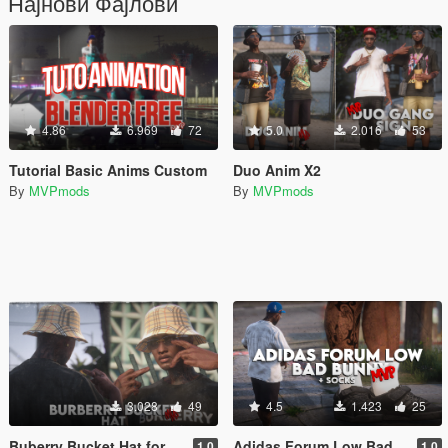
Најнови Фајлови
4.86
6.969
72
5.0
2.016
53
Tutorial Basic Anims Custom
Duo Anim X2
By
MVPmods
By
MVPmods
3.028
49
4.5
1.423
25
Buberry Bucket Hat for MP Female
Adidas Forum Low Bad Bunny
1.0
1.0