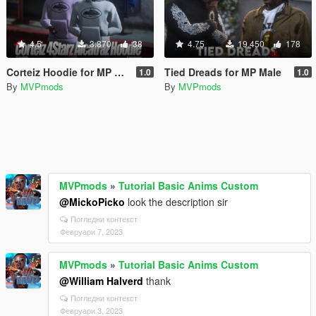
4.5
3.870
38
4.75
19.450
178
Corteiz Hoodie for MP Male
Tied Dreads for MP Male
1.0
1.0
By
MVPmods
By
MVPmods
MVPmods
»
Tutorial Basic Anims Custom
@MickoPicko
look the description sir
Погледни контекст
Февруари 7, 2023
MVPmods
»
Tutorial Basic Anims Custom
@William Halverd
thank
Погледни контекст
Февруари 3, 2023