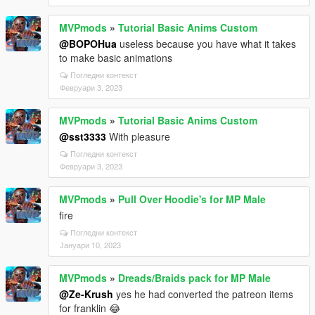
MVPmods
»
Tutorial Basic Anims Custom
@BOPOHua
useless because you have what it takes
to make basic animations
Погледни контекст
Февруари 3, 2023
MVPmods
»
Tutorial Basic Anims Custom
@sst3333
With pleasure
Погледни контекст
Февруари 3, 2023
MVPmods
»
Pull Over Hoodie's for MP Male
fire
Погледни контекст
Јануари 10, 2023
MVPmods
»
Dreads/Braids pack for MP Male
@Ze-Krush
yes he had converted the patreon items
for franklin 😂