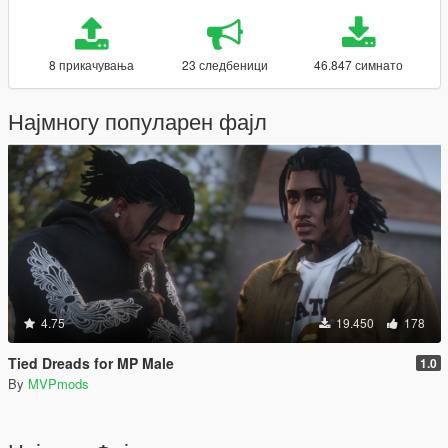
8 прикачувања
23 следбеници
46.847 симнато
Најмногу популарен фајл
4.75
19.450
178
Tied Dreads for MP Male
1.0
By
MVPmods