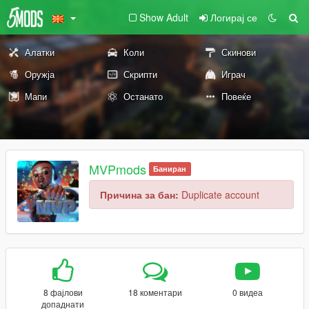
Show Adult
Логирај се
Алатки
Коли
Скинови
Оружја
Скрипти
Играч
Мапи
Останато
Повеќе
MVPmods
Баниран
Причина за бан:
Duplicate account
8 фајлови
18 коментари
0 видеа
допаднати