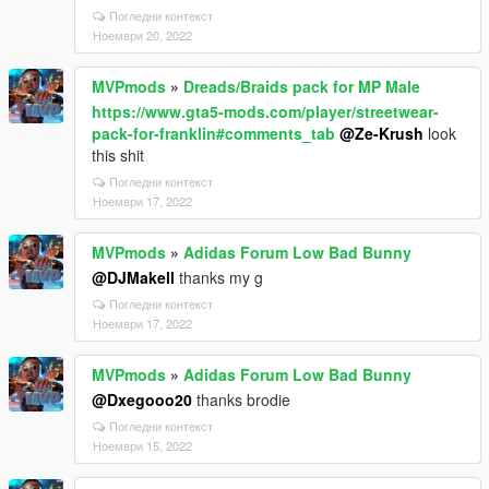
Погледни контекст
Ноември 20, 2022
MVPmods
»
Dreads/Braids pack for MP Male
https://www.gta5-mods.com/player/streetwear-
pack-for-franklin#comments_tab
@Ze-Krush
look
this shit
Погледни контекст
Ноември 17, 2022
MVPmods
»
Adidas Forum Low Bad Bunny
@DJMakell
thanks my g
Погледни контекст
Ноември 17, 2022
MVPmods
»
Adidas Forum Low Bad Bunny
@Dxegooo20
thanks brodie
Погледни контекст
Ноември 15, 2022