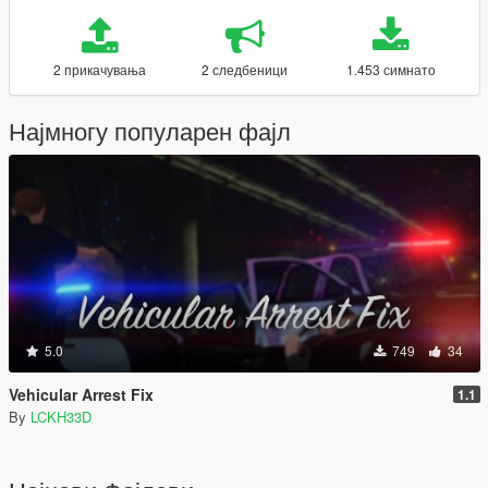
2 прикачувања
2 следбеници
1.453 симнато
Најмногу популарен фајл
5.0
749
34
Vehicular Arrest Fix
1.1
By
LCKH33D