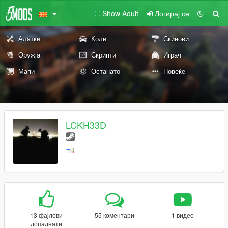
Show Adult
Логирај се
Алатки
Коли
Скинови
Оружја
Скрипти
Играч
Мапи
Останато
Повеќе
LCKH33D
13 фајлови
55 коментари
1 видео
допаднати