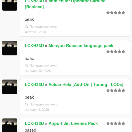
LCKH33D
»
Vom Feuer Operator Carbine
[Replace]
peak
Погледни контекст
Март 12, 2026
LCKH33D
»
Menyoo Russian language pack
найс
Погледни контекст
Јануари 12, 2026
LCKH33D
»
Vulcar Hela [Add-On | Tuning | LODs]
peak
Погледни контекст
Јануари 4, 2026
LCKH33D
»
Airport Jet Liveries Pack
based