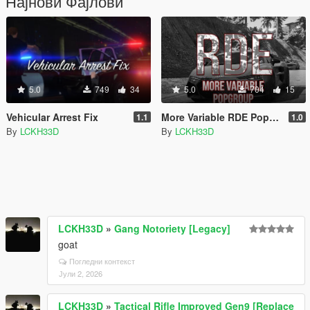
Најнови Фајлови
5.0
749
34
5.0
704
15
Vehicular Arrest Fix
More Variable RDE Popgroups
1.1
1.0
By
LCKH33D
By
LCKH33D
LCKH33D
»
Gang Notoriety [Legacy]
goat
Погледни контекст
Јули 2, 2026
LCKH33D
»
Tactical Rifle Improved Gen9 [Replace