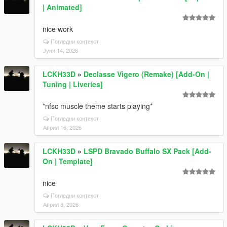
| Animated]
nice work
Погледни контекст
Јуни 14, 2026
LCKH33D
»
Declasse Vigero (Remake) [Add-On |
Tuning | Liveries]
*nfsc muscle theme starts playing*
Погледни контекст
Април 16, 2026
LCKH33D
»
LSPD Bravado Buffalo SX Pack [Add-
On | Template]
nice
Погледни контекст
Април 8, 2026