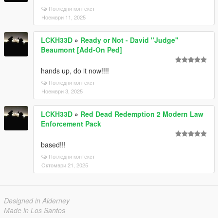
Погледни контекст
Ноември 11, 2025
LCKH33D
»
Ready or Not - David "Judge"
Beaumont [Add-On Ped]
hands up, do it now!!!!
Погледни контекст
Ноември 3, 2025
LCKH33D
»
Red Dead Redemption 2 Modern Law
Enforcement Pack
based!!!
Погледни контекст
Октомври 21, 2025
Designed in Alderney
Made in Los Santos