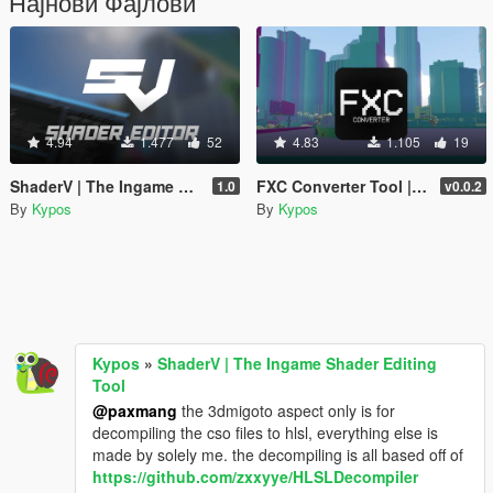
Најнови Фајлови
4.94
1.477
52
4.83
1.105
19
ShaderV | The Ingame Shader Editing Tool
FXC Converter Tool | Unpack/Repack FXC Shaders
1.0
v0.0.2
By
Kypos
By
Kypos
Kypos
»
ShaderV | The Ingame Shader Editing
Tool
@paxmang
the 3dmigoto aspect only is for
decompiling the cso files to hlsl, everything else is
made by solely me. the decompiling is all based off of
https://github.com/zxxyye/HLSLDecompiler