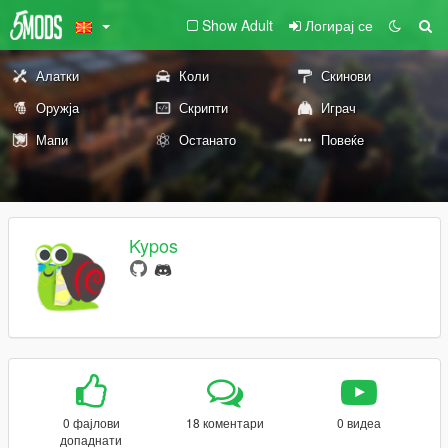
Show Adult
Логирај се
Алатки
Коли
Скинови
Оружја
Скрипти
Играч
Мапи
Останато
Повеќе
Kypos
0 фајлови
18 коментари
0 видеа
допаднати