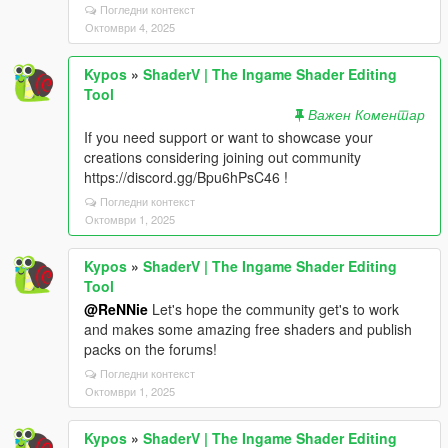
Погледни контекст
Октомври 4, 2025
Kypos
»
ShaderV | The Ingame Shader Editing
Tool
Важен Коментар
If you need support or want to showcase your
creations considering joining out community
https://discord.gg/Bpu6hPsC46 !
Погледни контекст
Октомври 1, 2025
Kypos
»
ShaderV | The Ingame Shader Editing
Tool
@ReNNie
Let's hope the community get's to work
and makes some amazing free shaders and publish
packs on the forums!
Погледни контекст
Октомври 1, 2025
Kypos
»
ShaderV | The Ingame Shader Editing