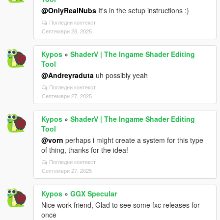
@OnlyRealNubs
It's in the setup instructions :)
Погледни контекст
Септември 28, 2025
Kypos
»
ShaderV | The Ingame Shader Editing
Tool
@Andreyraduta
uh possibly yeah
Погледни контекст
Септември 27, 2025
Kypos
»
ShaderV | The Ingame Shader Editing
Tool
@vorn
perhaps i might create a system for this type
of thing, thanks for the idea!
Погледни контекст
Септември 27, 2025
Kypos
»
GGX Specular
Nice work friend, Glad to see some fxc releases for
once