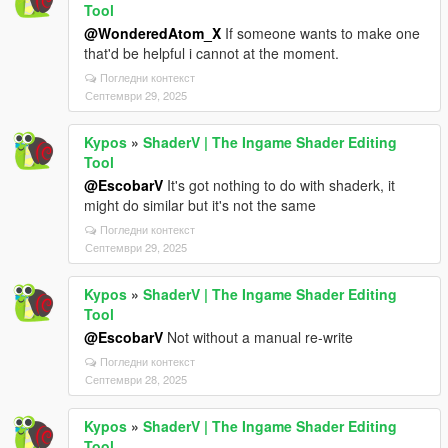
Tool
@WonderedAtom_X
If someone wants to make one
that'd be helpful i cannot at the moment.
Погледни контекст
Септември 29, 2025
Kypos
»
ShaderV | The Ingame Shader Editing
Tool
@EscobarV
It's got nothing to do with shaderk, it
might do similar but it's not the same
Погледни контекст
Септември 29, 2025
Kypos
»
ShaderV | The Ingame Shader Editing
Tool
@EscobarV
Not without a manual re-write
Погледни контекст
Септември 28, 2025
Kypos
»
ShaderV | The Ingame Shader Editing
Tool