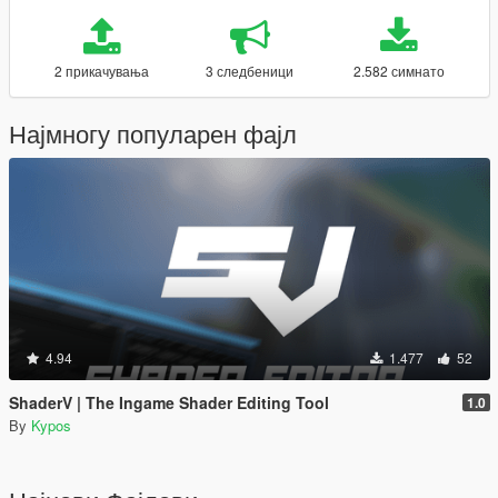
2 прикачувања
3 следбеници
2.582 симнато
Најмногу популарен фајл
4.94
1.477
52
ShaderV | The Ingame Shader Editing Tool
1.0
By
Kypos