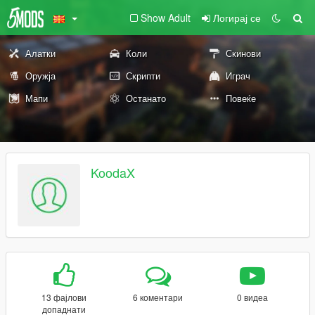
Show Adult
Логирај се
Алатки
Коли
Скинови
Оружја
Скрипти
Играч
Мапи
Останато
Повеќе
KoodaX
13 фајлови
6 коментари
0 видеа
допаднати