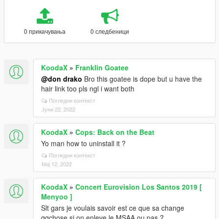
0 прикачувања
0 следбеници
KoodaX
»
Franklin Goatee
@don drako
Bro this goatee is dope but u have the
hair link too pls ngl i want both
Погледни контекст
Јуни 22, 2022
KoodaX
»
Cops: Back on the Beat
Yo man how to uninstall it ?
Погледни контекст
Мај 12, 2022
KoodaX
»
Concert Eurovision Los Santos 2019 [
Menyoo ]
Slt gars je voulais savoir est ce que sa change
qqchose si on enleve le MSAA ou pas ?