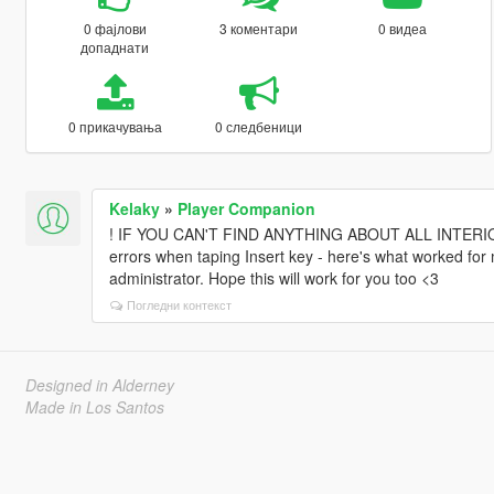
0 фајлови
3 коментари
0 видеа
допаднати
0 прикачувања
0 следбеници
Kelaky
»
Player Companion
! IF YOU CAN'T FIND ANYTHING ABOUT ALL INTER
errors when taping Insert key - here's what worked for
administrator. Hope this will work for you too <3
Погледни контекст
Designed in Alderney
Made in Los Santos