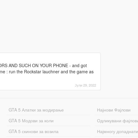
IORS AND SUCH ON YOUR PHONE - and got
 me : run the Rockstar lauchner and the game as
Јули 29, 2022
GTA 5 Алатки за модирање
Најнови Фајлови
GTA 5 Модови за коли
Одликувани фајлов
GTA 5 скинови за возила
Најмногу допаднати