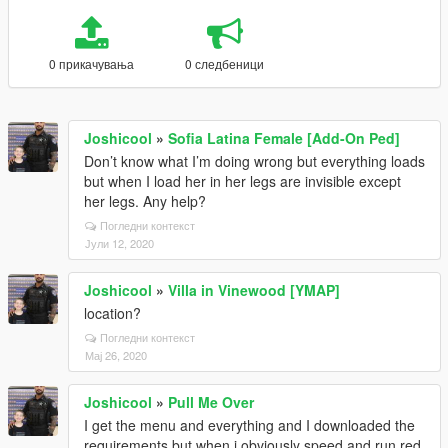
0 прикачувања
0 следбеници
Joshicool
»
Sofia Latina Female [Add-On Ped]
Don’t know what I’m doing wrong but everything loads
but when I load her in her legs are invisible except
her legs. Any help?
Погледни контекст
Јули 12, 2020
Joshicool
»
Villa in Vinewood [YMAP]
location?
Погледни контекст
Мај 26, 2020
Joshicool
»
Pull Me Over
I get the menu and everything and I downloaded the
requirements but when i obviously speed and run red