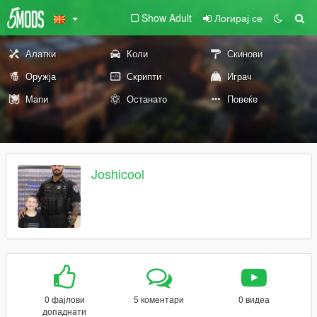
Show Adult
Логирај се
Алатки
Коли
Скинови
Оружја
Скрипти
Играч
Мапи
Останато
Повеќе
Joshicool
0 фајлови
5 коментари
0 видеа
допаднати