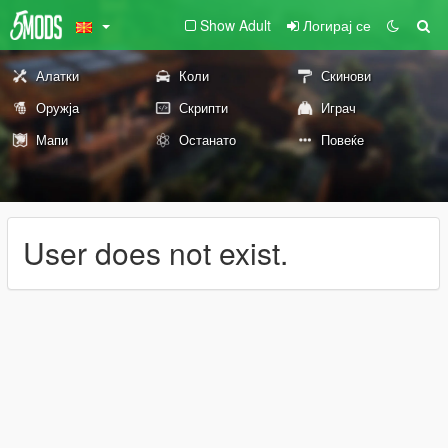
Show Adult
Логирај се
Алатки
Коли
Скинови
Оружја
Скрипти
Играч
Мапи
Останато
Повеќе
User does not exist.