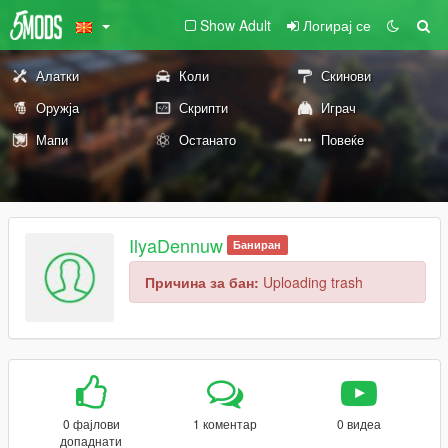
Show Adult
Логирај се
Алатки
Коли
Скинови
Оружја
Скрипти
Играч
Мапи
Останато
Повеќе
IlyaDennuw
Баниран
Причина за бан:
Uploading trash
0 фајлови
1 коментар
0 видеа
допаднати