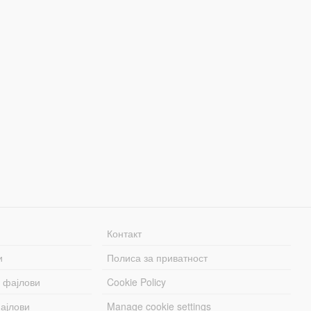
Контакт
и
Полиса за приватност
 фајлови
Cookie Policy
ајлови
Manage cookie settings