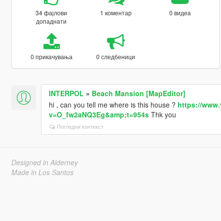
34 фајлови
1 коментар
0 видеа
допаднати
0 прикачувања
0 следбеници
INTERPOL
»
Beach Mansion [MapEditor]
hi , can you tell me where is this house ?
https://www
v=O_fw2aNQ3Eg&amp;t=954s
Thk you
Погледни контекст
Designed in Alderney
Made in Los Santos