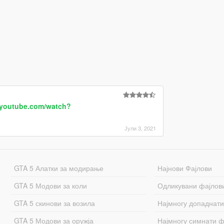
.youtube.com/watch?
Јули 3, 2021
GTA 5 Алатки за модирање
Најнови Фајлови
GTA 5 Модови за коли
Одликувани фајлов
GTA 5 скинови за возила
Најмногу допаднати
GTA 5 Модови за оружја
Најмногу симнати ф