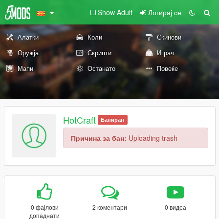
Show Adult
Логирај се
Алатки
Коли
Скинови
Оружја
Скрипти
Играч
Мапи
Останато
Повеќе
HotCraft
Баниран
Причина за бан:
Uploading trash
0 фајлови
2 коментари
0 видеа
допаднати