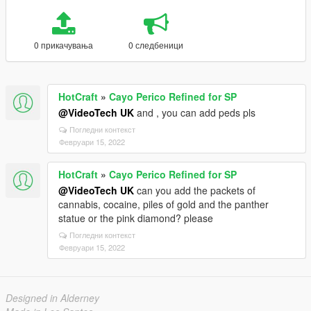
0 прикачувања
0 следбеници
HotCraft
»
Cayo Perico Refined for SP
@VideoTech UK
and , you can add peds pls
Погледни контекст
Февруари 15, 2022
HotCraft
»
Cayo Perico Refined for SP
@VideoTech UK
can you add the packets of
cannabis, cocaine, piles of gold and the panther
statue or the pink diamond? please
Погледни контекст
Февруари 15, 2022
Designed in Alderney