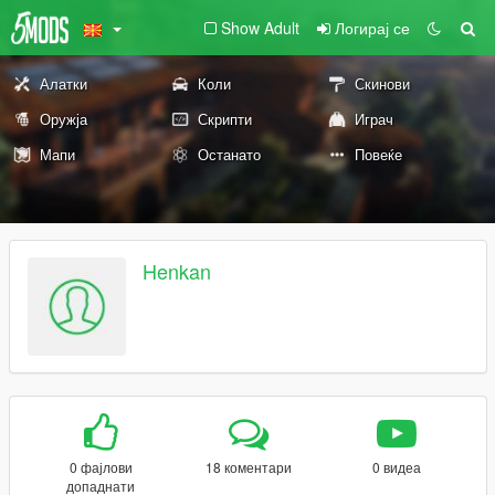
Show Adult
Логирај се
Алатки
Коли
Скинови
Оружја
Скрипти
Играч
Мапи
Останато
Повеќе
Henkan
0 фајлови
18 коментари
0 видеа
допаднати