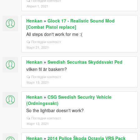
Погледни контекст
Април 1, 2021
Henkan
»
Glock 17 - Realistic Sound Mod
[Combat Pistol replace]
All steps don't work for me :(
Погледни контекст
Март 21, 2021
Henkan
»
Swedish Securitas Skyddsvakt Ped
vilken fil är baskern?
Погледни контекст
Март 13, 2021
Henkan
»
CSG Swedish Security Vehicle
(Ordningsvakt)
So the lightbar doesn't work?
Погледни контекст
Март 13, 2021
Henkan
»
2014 Police Škoda Octavia VRS Pack