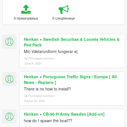
0 прикачувања
0 следбеници
Henkan
»
Swedish Securitas & Loomis Vehicles &
Ped Pack
Min Väktaruniform fungerar ej
Погледни контекст
Јуни 9, 2021
Henkan
»
Portuguese Traffic Signs / Europe [ All
News - Replace ]
There is no how to install?
Погледни контекст
Април 23, 2021
Henkan
»
CB-90 H Army Sweden [Add-on]
how do I spawn the boat??