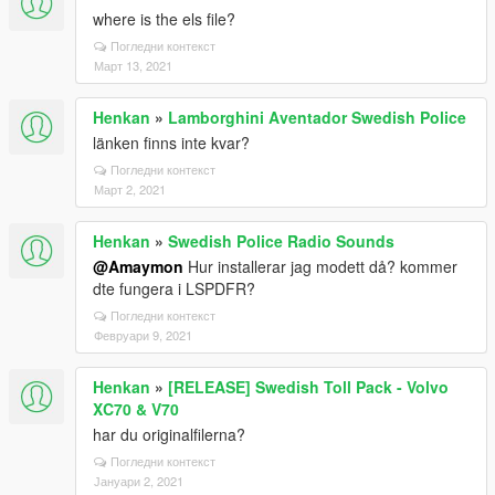
where is the els file?
Погледни контекст
Март 13, 2021
Henkan
»
Lamborghini Aventador Swedish Police
länken finns inte kvar?
Погледни контекст
Март 2, 2021
Henkan
»
Swedish Police Radio Sounds
@Amaymon
Hur installerar jag modett då? kommer
dte fungera i LSPDFR?
Погледни контекст
Февруари 9, 2021
Henkan
»
[RELEASE] Swedish Toll Pack - Volvo
XC70 & V70
har du originalfilerna?
Погледни контекст
Јануари 2, 2021