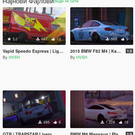
Најнови Фајлови
Види ги сите
5.0
667
13
568
9
Vapid Speedo Express | Lightning Mcqueen Livery
2015 BMW F82 M4 | Kanagawa Livery
1.0
By
HVSH
By
HVSH
495
6
1.228
16
GTR | TRAPSTAR Livery
BMW M8 Mansaug | PlayBoy Livery
1.0