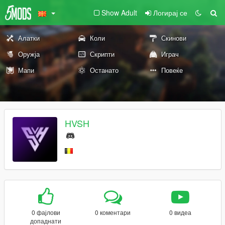
Show Adult
Логирај се
Алатки
Коли
Скинови
Оружја
Скрипти
Играч
Мапи
Останато
Повеќе
HVSH
0 фајлови
0 коментари
0 видеа
допаднати