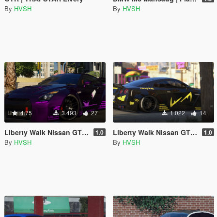
By
HVSH
By
HVSH
4.75
3.493
27
1.022
14
Liberty Walk Nissan GTR | Lean Livery
Liberty Walk Nissan GTR | Fendi Livery
1.0
1.0
By
HVSH
By
HVSH