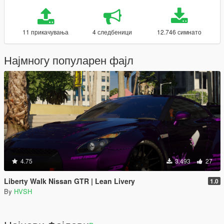
11 прикачувања
4 следбеници
12.746 симнато
Најмногу популарен фајл
4.75
3.493
27
Liberty Walk Nissan GTR | Lean Livery
1.0
By
HVSH