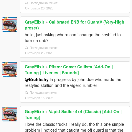
Погледни контекст
Октомври 26, 2023
GrayElixir
»
Calibrated ENB for QuantV (Very-High
preset)
hello, just asking where can i change the keybind to
turn on enb?
Погледни контекст
Октомври 25, 2023
GrayElixir
»
Pfister Comet Callista [Add-On |
Tuning | Liveries | Sounds]
@Bruhfishy
in progress by john doe who made the
restyled stallion and the vigero rumbler
Погледни контекст
Октомври 16, 2023
GrayElixir
»
Vapid Sadler 4x4 (Classic) [Add-On |
Tuning]
i love the classic trucks i really do, tho this one simple
problem I noticed that caught me off guard is that the