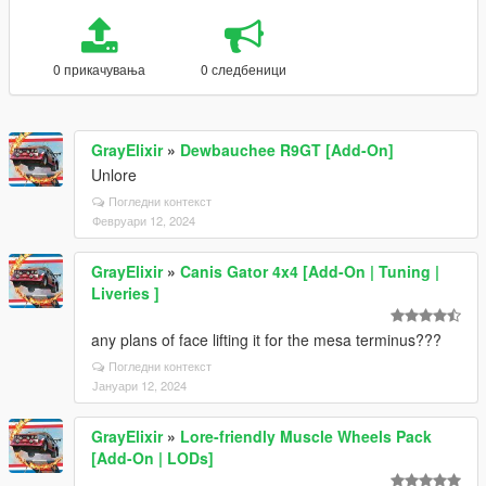
0 прикачувања
0 следбеници
GrayElixir
»
Dewbauchee R9GT [Add-On]
Unlore
Погледни контекст
Февруари 12, 2024
GrayElixir
»
Canis Gator 4x4 [Add-On | Tuning |
Liveries ]
any plans of face lifting it for the mesa terminus???
Погледни контекст
Јануари 12, 2024
GrayElixir
»
Lore-friendly Muscle Wheels Pack
[Add-On | LODs]