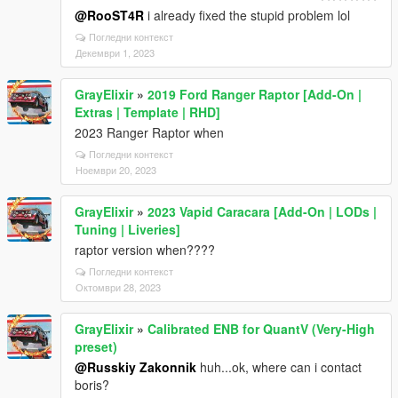
@RooST4R
i already fixed the stupid problem lol
Погледни контекст
Декември 1, 2023
GrayElixir
»
2019 Ford Ranger Raptor [Add-On |
Extras | Template | RHD]
2023 Ranger Raptor when
Погледни контекст
Ноември 20, 2023
GrayElixir
»
2023 Vapid Caracara [Add-On | LODs |
Tuning | Liveries]
raptor version when????
Погледни контекст
Октомври 28, 2023
GrayElixir
»
Calibrated ENB for QuantV (Very-High
preset)
@Russkiy Zakonnik
huh...ok, where can i contact
boris?