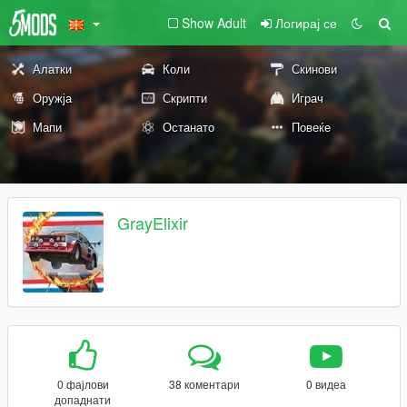
Show Adult
Логирај се
Алатки
Коли
Скинови
Оружја
Скрипти
Играч
Мапи
Останато
Повеќе
GrayElixir
0 фајлови
38 коментари
0 видеа
допаднати