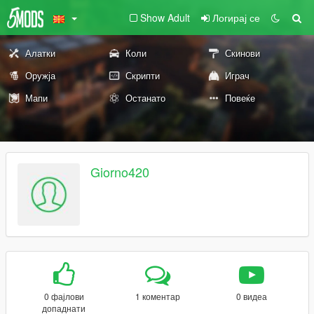
Show Adult
Логирај се
Алатки
Коли
Скинови
Оружја
Скрипти
Играч
Мапи
Останато
Повеќе
Giorno420
0 фајлови
1 коментар
0 видеа
допаднати