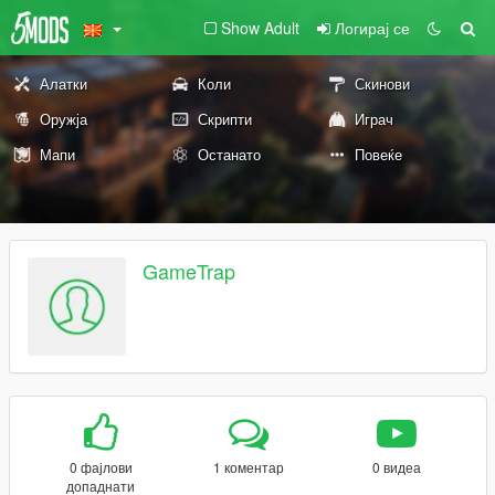
Show Adult
Логирај се
Алатки
Коли
Скинови
Оружја
Скрипти
Играч
Мапи
Останато
Повеќе
GameTrap
0 фајлови
1 коментар
0 видеа
допаднати