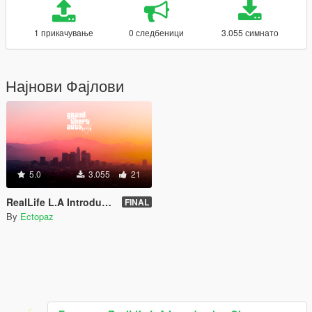
1 прикачување
0 следбеници
3.055 симнато
Најнови Фајлови
5.0
3.055
21
RealLife L.A Introduction Oiv
FINAL
By
Ectopaz