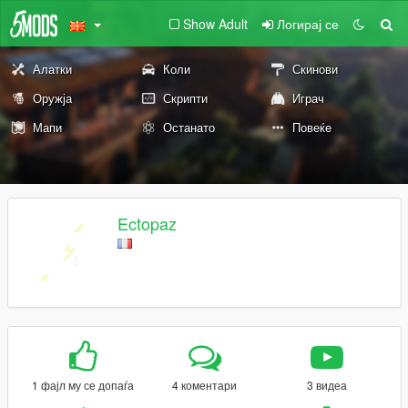
Show Adult
Логирај се
Алатки
Коли
Скинови
Оружја
Скрипти
Играч
Мапи
Останато
Повеќе
Ectopaz
1 фајл му се допаѓа
4 коментари
3 видеа