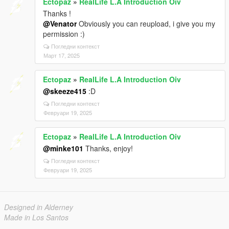
Ectopaz
»
RealLife L.A Introduction Oiv
Thanks !
@Venator
Obviously you can reupload, i give you my
permission :)
Погледни контекст
Март 17, 2025
Ectopaz
»
RealLife L.A Introduction Oiv
@skeeze415
:D
Погледни контекст
Февруари 19, 2025
Ectopaz
»
RealLife L.A Introduction Oiv
@minke101
Thanks, enjoy!
Погледни контекст
Февруари 19, 2025
Designed in Alderney
Made in Los Santos