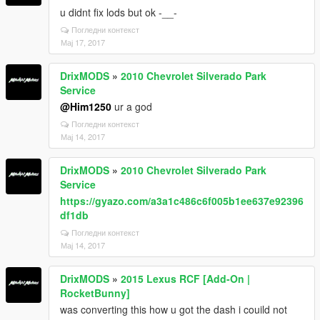
u didnt fix lods but ok -__-
Погледни контекст
Мај 17, 2017
DrixMODS
»
2010 Chevrolet Silverado Park
Service
@Him1250
ur a god
Погледни контекст
Мај 14, 2017
DrixMODS
»
2010 Chevrolet Silverado Park
Service
https://gyazo.com/a3a1c486c6f005b1ee637e92396
df1db
Погледни контекст
Мај 14, 2017
DrixMODS
»
2015 Lexus RCF [Add-On |
RocketBunny]
was converting this how u got the dash i couild not