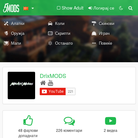
Show Adult
Логирај се
Алатки
Коли
Скинови
Оружја
Скрипти
Играч
Мапи
Останато
Повеќе
DrixMODS
48 фајлови
226 коментари
2 видеа
допаднати