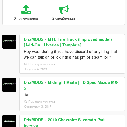
0 прикачувања
2 следбеници
DrixMODS
»
MTL Fire Truck (Improved model)
[Add-On | Liveries | Template]
Hey woundering if you have discord or anything that
we can talk on or idk if this has pm or steam lol ?
Погледни контекст
Јануари 4, 2019
DrixMODS
»
Midnight Miata | FD Spec Mazda MX-
5
dam
Погледни контекст
Септември 3, 2017
DrixMODS
»
2010 Chevrolet Silverado Park
Service