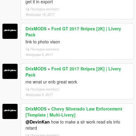
get it in export
Погледни контекст
Февруари 19, 2017
DrixMODS
»
Ford GT 2017 Stripes [2K] | Livery
Pack
link to photo vison
Погледни контекст
Февруари 5, 2017
DrixMODS
»
Ford GT 2017 Stripes [2K] | Livery
Pack
me wnat ur enb great work
Погледни контекст
Февруари 5, 2017
DrixMODS
»
Chevy Silverado Law Enforcement
[Template | Multi-Livery]
@DevinKan
how to make a slr work read els info
retard
Погледни контекст