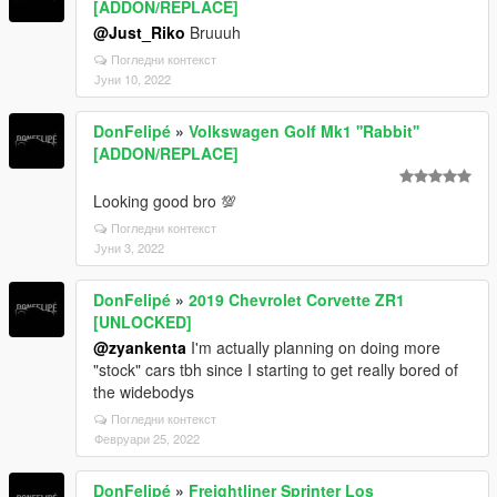
[ADDON/REPLACE]
@Just_Riko
Bruuuh
Погледни контекст
Јуни 10, 2022
DonFelipé
»
Volkswagen Golf Mk1 ''Rabbit''
[ADDON/REPLACE]
Looking good bro 💯
Погледни контекст
Јуни 3, 2022
DonFelipé
»
2019 Chevrolet Corvette ZR1
[UNLOCKED]
@zyankenta
I'm actually planning on doing more
"stock" cars tbh since I starting to get really bored of
the widebodys
Погледни контекст
Февруари 25, 2022
DonFelipé
»
Freightliner Sprinter Los