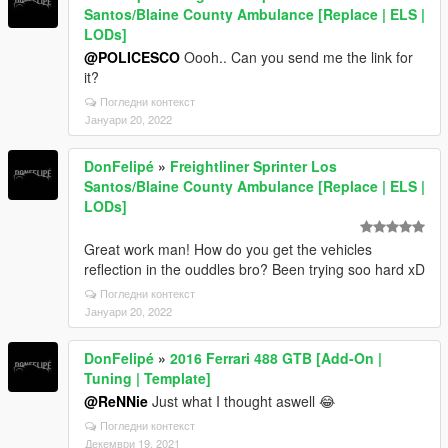
Santos/Blaine County Ambulance [Replace | ELS |
LODs]
@POLICESCO
Oooh.. Can you send me the link for
it?
Погледни контекст
Јануари 20, 2022
DonFelipé
»
Freightliner Sprinter Los
Santos/Blaine County Ambulance [Replace | ELS |
LODs]
Great work man! How do you get the vehicles
reflection in the ouddles bro? Been trying soo hard xD
Погледни контекст
Јануари 20, 2022
DonFelipé
»
2016 Ferrari 488 GTB [Add-On |
Tuning | Template]
@ReNNie
Just what I thought aswell 😂
Погледни контекст
Декември 19, 2021