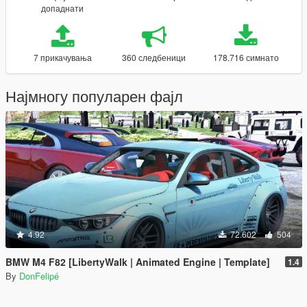
допаднати
7 прикачувања
360 следбеници
178.716 симнато
Најмногу популарен фајл
4.92
72.602
504
BMW M4 F82 [LibertyWalk | Animated Engine | Template]
1.4
By
DonFelipé