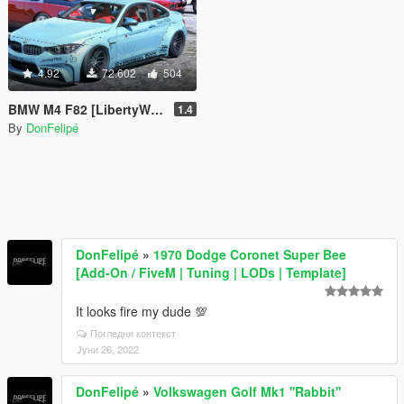
4.92
72.602
504
BMW M4 F82 [LibertyWalk | Animated Engine | Template]
1.4
By
DonFelipé
DonFelipé
»
1970 Dodge Coronet Super Bee
[Add-On / FiveM | Tuning | LODs | Template]
It looks fire my dude 💯
Погледни контекст
Јуни 26, 2022
DonFelipé
»
Volkswagen Golf Mk1 ''Rabbit''