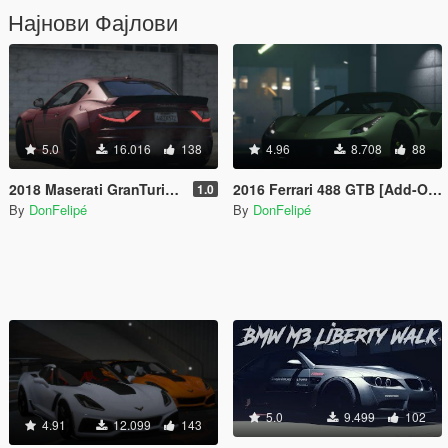
Најнови Фајлови
5.0
16.016
138
4.96
8.708
88
2018 Maserati GranTurismo LibertyWalk [Add-On]
2016 Ferrari 488 GTB [Add-On | Tuning | Template]
1.0
By
DonFelipé
By
DonFelipé
5.0
9.499
102
4.91
12.099
143