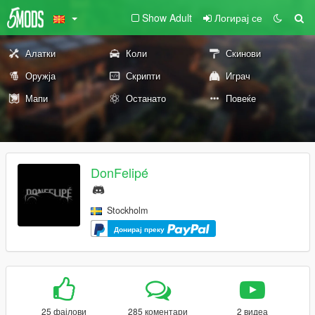
Show Adult
Логирај се
Алатки
Коли
Скинови
Оружја
Скрипти
Играч
Мапи
Останато
Повеќе
DonFelipé
Stockholm
Донирај преку
25 фајлови
285 коментари
2 видеа