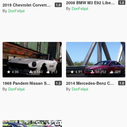
2008 BMW M3 E92 LibertyWalk [HQ|ADDON|LIVERIES|ANALOG/DIGITAL DIALS]
1.0
2019 Chevrolet Corvette ZR1 [UNLOCKED]
1.0
By
DonFelipé
By
DonFelipé
4.96
9.540
213
4.91
50.252
321
1969 Pandem Nissan S30 [Add-On | RHD | 4K Template]
2014 Mercedes-Benz CLA 45 AMG Coupe [Add-On / Replace | Liveries]
1.3
1.0
By
DonFelipé
By
DonFelipé