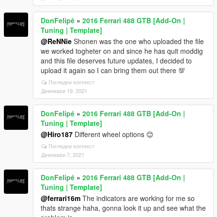
DonFelipé
»
2016 Ferrari 488 GTB [Add-On |
Tuning | Template]
@ReNNie
Shonen was the one who uploaded the file
we worked togheter on and since he has quit moddig
and this file deserves future updates, I decided to
upload it again so I can bring them out there 💯
Погледни контекст
Декември 19, 2021
DonFelipé
»
2016 Ferrari 488 GTB [Add-On |
Tuning | Template]
@Hiro187
Different wheel options 😊
Погледни контекст
Декември 7, 2021
DonFelipé
»
2016 Ferrari 488 GTB [Add-On |
Tuning | Template]
@ferrari16m
The indicators are working for me so
thats strange haha, gonna look it up and see what the