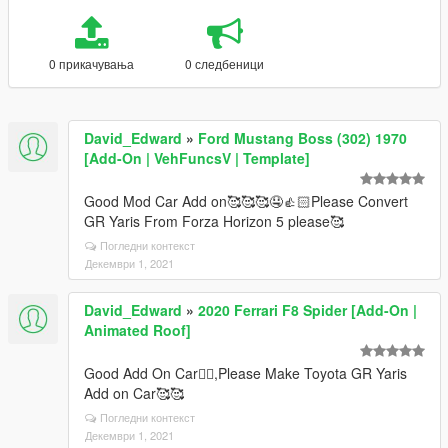
0 прикачувања
0 следбеници
David_Edward
»
Ford Mustang Boss (302) 1970
[Add-On | VehFuncsV | Template]
Good Mod Car Add on🥰🥰🥰🤤👍🏻Please Convert
GR Yaris From Forza Horizon 5 please🥰
Погледни контекст
Декември 1, 2021
David_Edward
»
2020 Ferrari F8 Spider [Add-On |
Animated Roof]
Good Add On Car👍🏻,Please Make Toyota GR Yaris
Add on Car🥰🥰
Погледни контекст
Декември 1, 2021