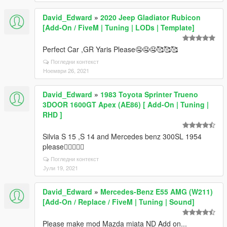
David_Edward
»
2020 Jeep Gladiator Rubicon
[Add-On / FiveM | Tuning | LODs | Template]
Perfect Car ,GR Yaris Please🤤🤤🤤🥰🥰🥰
Погледни контекст
Ноември 26, 2021
David_Edward
»
1983 Toyota Sprinter Trueno
3DOOR 1600GT Apex (AE86) [ Add-On | Tuning |
RHD ]
Silvia S 15 ,S 14 and Mercedes benz 300SL 1954
please👍🏻👍🏻🥰
Погледни контекст
Јули 19, 2021
David_Edward
»
Mercedes-Benz E55 AMG (W211)
[Add-On / Replace / FiveM | Tuning | Sound]
Please make mod Mazda miata ND Add on...