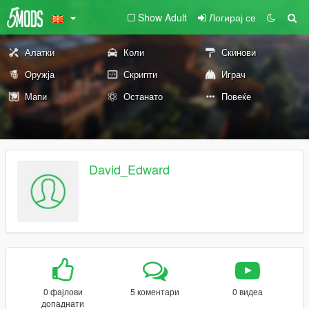
Show Adult
Логирај се
Алатки
Коли
Скинови
Оружја
Скрипти
Играч
Мапи
Останато
Повеќе
David_Edward
0 фајлови
5 коментари
0 видеа
допаднати