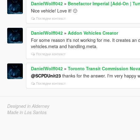
DanielWolff042
»
Benefactor Imperial [Add-On | Tun
Nice vehicle! Love it! 🙂
Погледни контекст
DanielWolff042
»
Addon Vehicles Creator
For some reason it's not working for me. It creates an dl
vehicles.meta and handling.meta.
Погледни контекст
DanielWolff042
»
Toronto Transit Commission Nova
@SCPDUnit23
thanks for the answer. I'm very happy wi
Погледни контекст
Designed in Alderney
Made in Los Santos