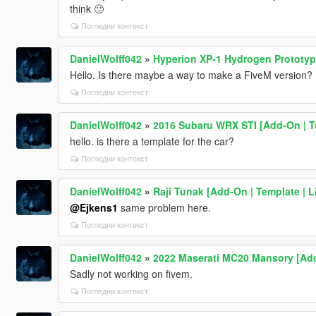
think 🙂
Погледни контекст
DanielWolff042
»
Hyperion XP-1 Hydrogen Prototype
Hello. Is there maybe a way to make a FiveM version? It
Погледни контекст
DanielWolff042
»
2016 Subaru WRX STI [Add-On | Tu
hello. is there a template for the car?
Погледни контекст
DanielWolff042
»
Raji Tunak [Add-On | Template | Li
@Ejkens1
same problem here.
Погледни контекст
DanielWolff042
»
2022 Maserati MC20 Mansory [Add
Sadly not working on fivem.
Погледни контекст