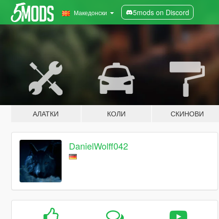
5mods on Discord
Македонски
АЛАТКИ
КОЛИ
СКИНОВИ
DanielWolff042