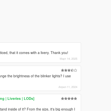
oticed, that it comes with a livery. Thank you!
Март 14, 2025
nge the brightness of the blinker lights? I use
Април 11, 2024
g | Liveries | LODs]
and inside of it? From the size, it's big enough I