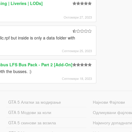
ing | Liveries | LODs]
Октомври 27, 2023
c.rpf but inside is only a data folder with
Септември 25, 2023
bus LFS Bus Pack - Part 2 [Add-On]
th the busses. :)
Септември 18, 2023
GTA 5 Алатки за модирање
Најнови Фајлови
GTA 5 Модови за коли
Одликувани фајлов
GTA 5 скинови за возила
Најмногу допаднати