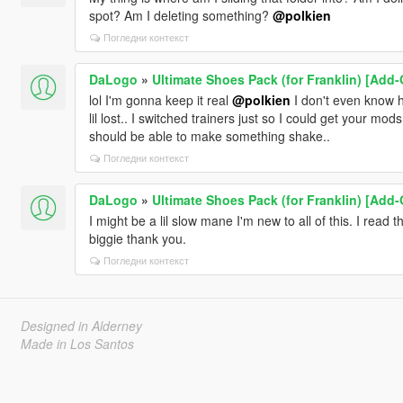
spot? Am I deleting something?
@polkien
Погледни контекст
DaLogo
»
Ultimate Shoes Pack (for Franklin) [Add-
lol I'm gonna keep it real
@polkien
I don't even know ho
lil lost.. I switched trainers just so I could get your mod
should be able to make something shake..
Погледни контекст
DaLogo
»
Ultimate Shoes Pack (for Franklin) [Add-
I might be a lil slow mane I'm new to all of this. I read 
biggie thank you.
Погледни контекст
Designed in Alderney
Made in Los Santos