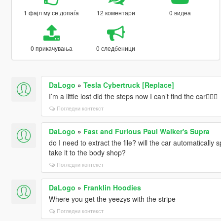
1 фајл му се допаѓа
12 коментари
0 видеа
0 прикачувања
0 следбеници
DaLogo
»
Tesla Cybertruck [Replace]
I’m a little lost did the steps now I can’t find the car🤦🏾‍♂️
Погледни контекст
DaLogo
»
Fast and Furious Paul Walker's Supra
do I need to extract the file? will the car automatically 
take it to the body shop?
Погледни контекст
DaLogo
»
Franklin Hoodies
Where you get the yeezys with the stripe
Погледни контекст