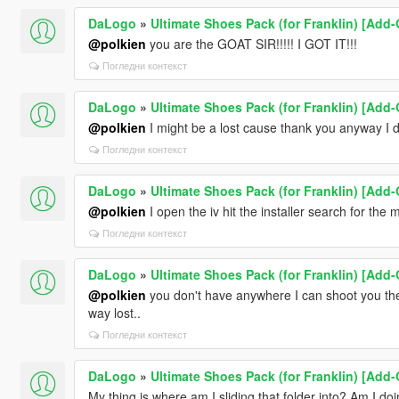
DaLogo
»
Ultimate Shoes Pack (for Franklin) [Add-
@polkien
you are the GOAT SIR!!!!! I GOT IT!!!
Погледни контекст
DaLogo
»
Ultimate Shoes Pack (for Franklin) [Add-
@polkien
I might be a lost cause thank you anyway I don
Погледни контекст
DaLogo
»
Ultimate Shoes Pack (for Franklin) [Add-
@polkien
I open the iv hit the installer search for the 
Погледни контекст
DaLogo
»
Ultimate Shoes Pack (for Franklin) [Add-
@polkien
you don't have anywhere I can shoot you the 
way lost..
Погледни контекст
DaLogo
»
Ultimate Shoes Pack (for Franklin) [Add-
My thing is where am I sliding that folder into? Am I doin