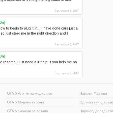
Септември 6, 2017
On]
w to begin to plug it in... I have done cars just a
s so just steer me in the right direction and I
Септември 6, 2017
On]
the readme I just need a lil help. if you help me no
Септември 6, 2017
GTA 5 Алатки за модирање
Најнови Фајлови
GTA 5 Модови за коли
Одликувани фајлов
GTA 5 скинови за возила
Најмногу допаднати