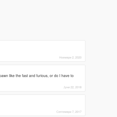
Ноември 2, 2020
spawn like the fast and furious, or do I have to
Јуни 22, 2018
Септември 7, 2017