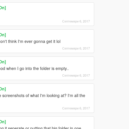
On]
Септември 6, 2017
On]
't think I'm ever gonna get it lol
Септември 6, 2017
On]
mod when I go into the folder is empty..
Септември 6, 2017
On]
screenshots of what I'm looking at? I'm all the
Септември 6, 2017
On]
g it seperate or putting that big folder in one