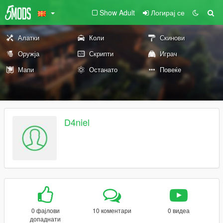
Show Adult
Логирај се
Алатки
Коли
Скинови
Оружја
Скрипти
Играч
Мапи
Останато
Повеќе
D4niel
0 фајлови
10 коментари
0 видеа
допаднати