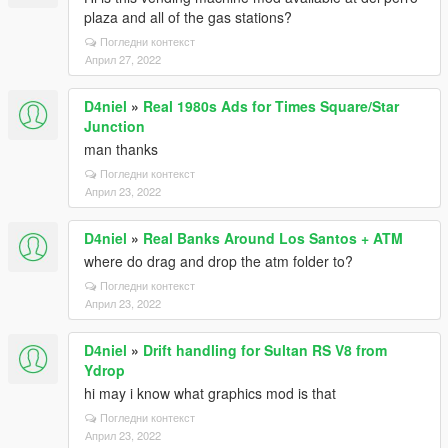
plaza and all of the gas stations?
Погледни контекст
Април 27, 2022
D4niel
»
Real 1980s Ads for Times Square/Star
Junction
man thanks
Погледни контекст
Април 23, 2022
D4niel
»
Real Banks Around Los Santos + ATM
where do drag and drop the atm folder to?
Погледни контекст
Април 23, 2022
D4niel
»
Drift handling for Sultan RS V8 from
Ydrop
hi may i know what graphics mod is that
Погледни контекст
Април 23, 2022