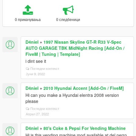
0 прикачувања
0 следбеници
D4niel
»
1997 Nissan Skyline GT-R R33 V-Spec
AUTO GARAGE TBK MidNight Racing [Add-On /
FiveM | Tuning | Template]
i dint see it
Погледни контекст
Јуни 9, 2022
D4niel
»
2010 Hyundai Accent [Add-On / FiveM]
Hi can you make a Hyundai elentra 2008 version
please
Погледни контекст
Април 27, 2022
D4niel
»
80's Coke & Pepsi For Vending Machine
Hi is this vending machine mod available at del perro