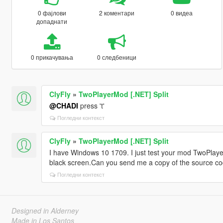
0 фајлови
2 коментари
0 видеа
допаднати
0 прикачувања
0 следбеници
ClyFly
»
TwoPlayerMod [.NET] Split
@CHADI
press 't'
Погледни контекст
ClyFly
»
TwoPlayerMod [.NET] Split
I have Windows 10 1709. I just test your mod TwoPlayer
black screen.Can you send me a copy of the source c
Погледни контекст
Designed in Alderney
Made in Los Santos