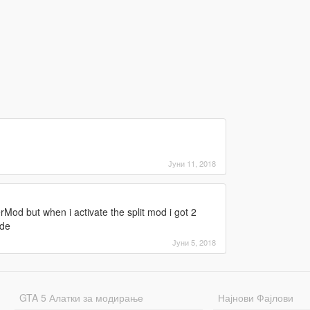
Јуни 11, 2018
Mod but when i activate the split mod i got 2
ode
Јуни 5, 2018
GTA 5 Алатки за модирање
Најнови Фајлови