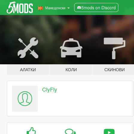
5mods on Discord
Македонски
АЛАТКИ
КОЛИ
СКИНОВИ
ClyFly