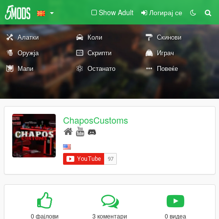
Show Adult
Логирај се
Алатки
Коли
Скинови
Оружја
Скрипти
Играч
Мапи
Останато
Повеќе
ChaposCustoms
0 фајлови
3 коментари
0 видеа