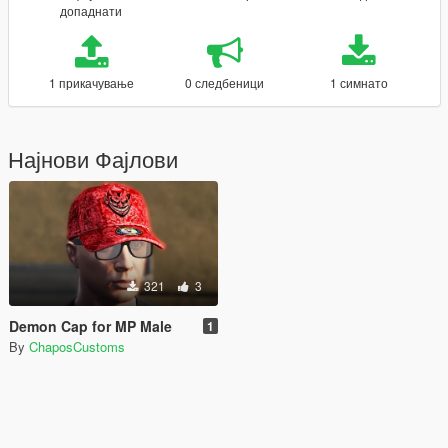
допаднати
1 прикачување
0 следбеници
1 симнато
Најнови Фајлови
321
3
Demon Cap for MP Male
1
By
ChaposCustoms