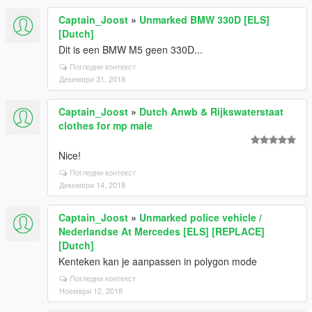
Captain_Joost
»
Unmarked BMW 330D [ELS]
[Dutch]
Dit is een BMW M5 geen 330D...
Погледни контекст
Декември 31, 2018
Captain_Joost
»
Dutch Anwb & Rijkswaterstaat
clothes for mp male
Nice!
Погледни контекст
Декември 14, 2018
Captain_Joost
»
Unmarked police vehicle /
Nederlandse At Mercedes [ELS] [REPLACE]
[Dutch]
Kenteken kan je aanpassen in polygon mode
Погледни контекст
Ноември 12, 2018