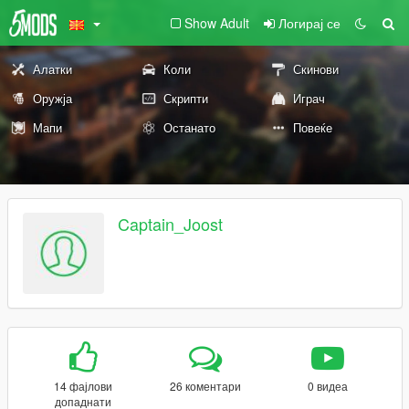
Show Adult
Логирај се
Алатки
Коли
Скинови
Оружја
Скрипти
Играч
Мапи
Останато
Повеќе
Captain_Joost
14 фајлови
26 коментари
0 видеа
допаднати