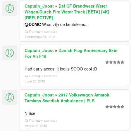
Captain_Joost
»
Daf CF Brandweer Water
Wagen/Dutch Fire Water Truck [BETA] [4K]
[REFLECTIVE]
@DDMC
Waar zijn de kentekens...
Погледни контекст
Септември 24, 2019
Captain_Joost
»
Danish Flag Anniversary Skin
For An F16
Had early acces, it looks SOOO cool :D
Погледни контекст
Јуни 27, 2019
Captain_Joost
»
2017 Volkswagen Amarok
Tamlans Swedish Ambulance | ELS
Niiiice
Погледни контекст
Април 22, 2019