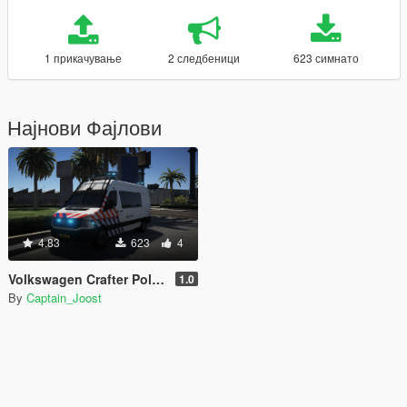
1 прикачување
2 следбеници
623 симнато
Најнови Фајлови
4.83
623
4
Volkswagen Crafter Politie [ELS]
1.0
By
Captain_Joost