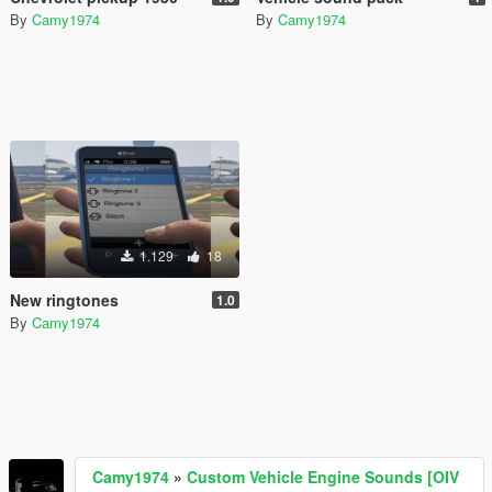
By
Camy1974
By
Camy1974
1.129
18
New ringtones
1.0
By
Camy1974
Camy1974
»
Custom Vehicle Engine Sounds [OIV