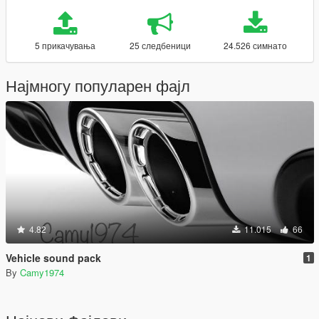
5 прикачувања
25 следбеници
24.526 симнато
Најмногу популарен фајл
4.82
11.015
66
Vehicle sound pack
1
By
Camy1974