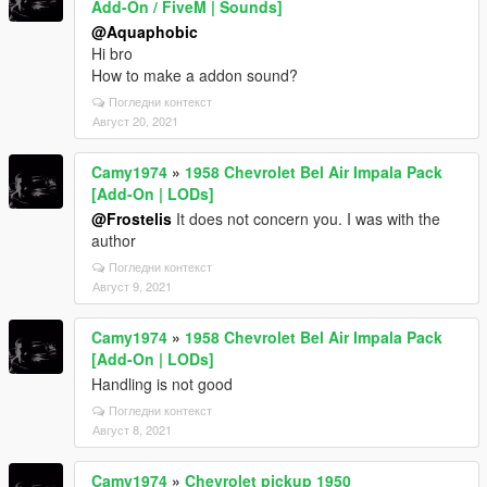
Add-On / FiveM | Sounds]
@Aquaphobic
Hi bro
How to make a addon sound?
Погледни контекст
Август 20, 2021
Camy1974
»
1958 Chevrolet Bel Air Impala Pack
[Add-On | LODs]
@Frostelis
It does not concern you. I was with the
author
Погледни контекст
Август 9, 2021
Camy1974
»
1958 Chevrolet Bel Air Impala Pack
[Add-On | LODs]
Handling is not good
Погледни контекст
Август 8, 2021
Camy1974
»
Chevrolet pickup 1950