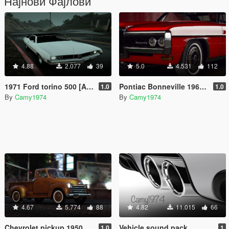
Најнови Фајлови
4.88
2.077
39
5.0
4.531
112
1971 Ford torino 500 [Add-On]
Pontiac Bonneville 1968 [Add-On]
1.0
1.0
By
Camy1974
By
Camy1974
4.67
5.774
88
4.82
11.015
66
Chevrolet pickup 1950
Vehicle sound pack
1.0
1