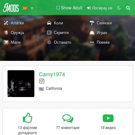
Show Adult
Логирај се
Алатки
Коли
Скинови
Оружја
Скрипти
Играч
Мапи
Останато
Повеќе
Camy1974
California
13 фајлови
77 коментари
19 видеа
допаднати