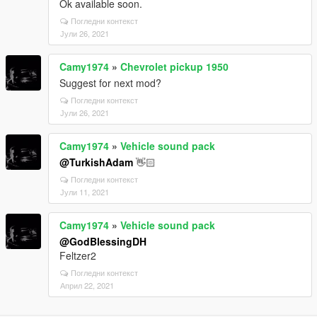
Ok available soon.
Погледни контекст
Јули 26, 2021
Camy1974
»
Chevrolet pickup 1950
Suggest for next mod?
Погледни контекст
Јули 26, 2021
Camy1974
»
Vehicle sound pack
@TurkishAdam
👋🏻
Погледни контекст
Јули 11, 2021
Camy1974
»
Vehicle sound pack
@GodBlessingDH
Feltzer2
Погледни контекст
Април 22, 2021