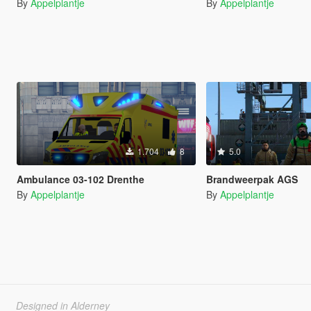
By
Appelplantje
By
Appelplantje
1.704
8
5.0
Ambulance 03-102 Drenthe
Brandweerpak AGS
By
Appelplantje
By
Appelplantje
Designed in Alderney