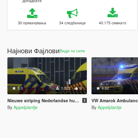
допаднати
30 прикачувања
34 следбеници
40.175 симнато
Најнови Фајлови
Види ги сите
5.0
1.022
9
4.92
Nieuwe striping Nederlandse hulpdiensten
VW Amarok Ambulance
1
By
Appelplantje
By
Appelplantje