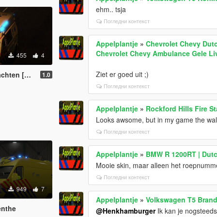
ehm.. tsja
Погледни контекст
Appelplantje
»
Chevrolet Chevy Dutc
Chevrolet Chevy Ambulance Gele Liv
455
4
Ziet er goed uit ;)
en [Skin]
1.0
Погледни контекст
Appelplantje
»
Rockford Hills Fire 
Looks awsome, but in my game the walls
Погледни контекст
Appelplantje
»
BMW R 1200RT | Dut
Mooie skin, maar alleen het roepnumme
Погледни контекст
949
7
Appelplantje
»
Volkswagen T5 Brand
enthe
@Henkhamburger
Ik kan je nogsteeds