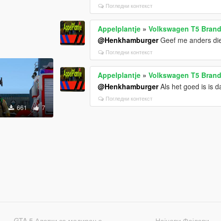
Погледни контекст
Appelplantje
»
Volkswagen T5 Brand
@Henkhamburger
Geef me anders die 
Погледни контекст
Appelplantje
»
Volkswagen T5 Brand
@Henkhamburger
Als het goed is is 
Погледни контекст
661
7
GTA 5 Алатки за модирање
Најнови Фајлови