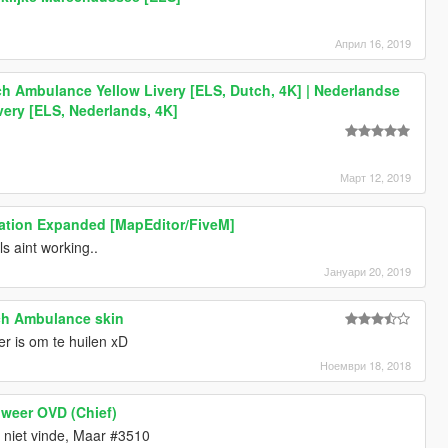
Април 16, 2019
h Ambulance Yellow Livery [ELS, Dutch, 4K] | Nederlandse
ery [ELS, Nederlands, 4K]
Март 12, 2019
Station Expanded [MapEditor/FiveM]
 aint working..
Јануари 20, 2019
ch Ambulance skin
r is om te huilen xD
Ноември 18, 2018
weer OVD (Chief)
 niet vinde, Maar #3510