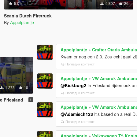
5.0
5.307
26
Scania Dutch Firetruck
By
Appelplantje
Appelplantje
»
Crafter Otaris Ambul
Kwam er nog een 2.0, Zou echt gaaf zij
Погледни контекст
Appelplantje
»
VW Amarok Ambulanc
@Kickburg2
In Friesland rijden ook
1.273
10
Погледни контекст
 Friesland
1
Appelplantje
»
VW Amarok Ambulanc
@Adamisch123
It's based on a real D
Погледни контекст
Appelplantje
»
Volkswagen T5 Konin