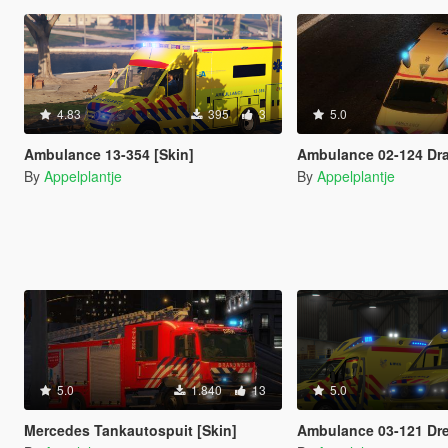
4.83
395
3
5.0
Ambulance 13-354 [Skin]
Ambulance 02-124 Dracht
By
Appelplantje
By
Appelplantje
5.0
1.840
13
5.0
Mercedes Tankautospuit [Skin]
Ambulance 03-121 Dr