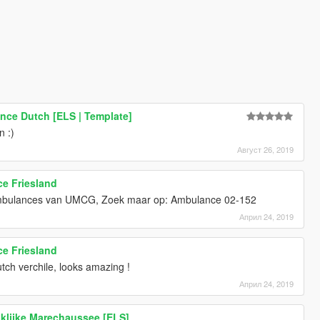
ance Dutch [ELS | Template]
n :)
Август 26, 2019
e Friesland
 ambulances van UMCG, Zoek maar op: Ambulance 02-152
Април 24, 2019
e Friesland
utch verchile, looks amazing !
Април 24, 2019
klijke Marechaussee [ELS]