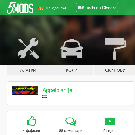
5mods on Discord
Македонски
АЛАТКИ
КОЛИ
СКИНОВИ
Appelplantje
4 фајлови
88 коментари
9 видеа