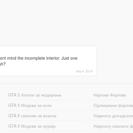
ont mind the incomplete interior. Just one
sh?
Мај 4, 2016
GTA 5 Алатки за модирање
Најнови Фајлови
GTA 5 Модови за коли
Одликувани фајлов
GTA 5 скинови за возила
Најмногу допаднати
GTA 5 Модови за оружја
Најмногу симнати ф