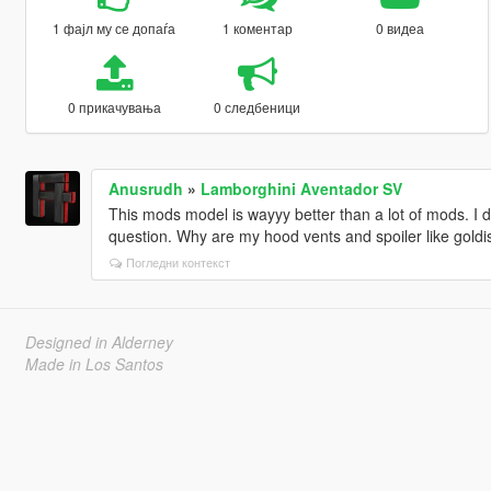
1 фајл му се допаѓа
1 коментар
0 видеа
0 прикачувања
0 следбеници
Anusrudh
»
Lamborghini Aventador SV
This mods model is wayyy better than a lot of mods. I d
question. Why are my hood vents and spoiler like goldi
Погледни контекст
Designed in Alderney
Made in Los Santos