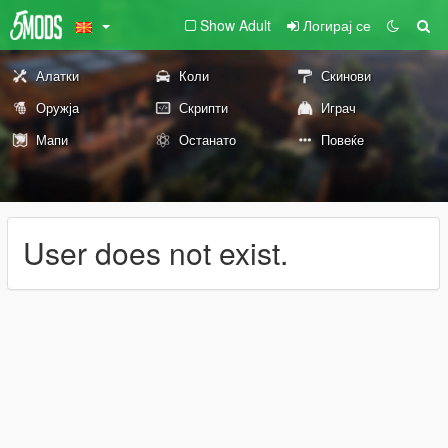
Show Adult
Логирај се
Алатки
Коли
Скинови
Оружја
Скрипти
Играч
Мапи
Останато
Повеќе
User does not exist.