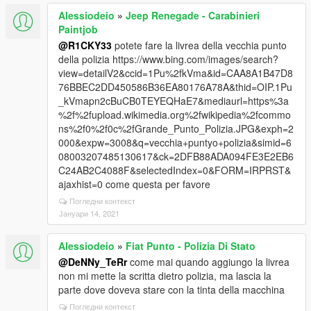
Alessiodeio
»
Jeep Renegade - Carabinieri
Paintjob
@R1CKY33
potete fare la livrea della vecchia punto
della polizia https://www.bing.com/images/search?
view=detailV2&ccid=1Pu%2fkVma&id=CAA8A1B47D8
76BBEC2DD450586B36EA80176A78A&thid=OIP.1Pu
_kVmapn2cBuCB0TEYEQHaE7&mediaurl=https%3a
%2f%2fupload.wikimedia.org%2fwikipedia%2fcommo
ns%2f0%2f0c%2fGrande_Punto_Polizia.JPG&exph=2
000&expw=3008&q=vecchia+puntyo+polizia&simid=6
08003207485130617&ck=2DFB88ADA094FE3E2EB6
C24AB2C4088F&selectedIndex=0&FORM=IRPRST&
ajaxhist=0 come questa per favore
Погледни контекст
Јануари 14, 2021
Alessiodeio
»
Fiat Punto - Polizia Di Stato
@DeNNy_TeRr
come mai quando aggiungo la livrea
non mi mette la scritta dietro polizia, ma lascia la
parte dove doveva stare con la tinta della macchina
Погледни контекст