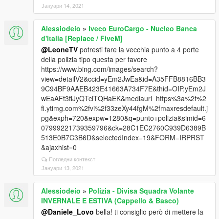
Јануари 14, 2021
Alessiodeio
»
Iveco EuroCargo - Nucleo Banca
d'Italia [Replace / FiveM]
@LeoneTV
potresti fare la vecchia punto a 4 porte
della polizia tipo questa per favore
https://www.bing.com/images/search?
view=detailV2&ccid=yEm2JwEa&id=A35FFB8816BB3
9C94BF9AAEB423E41663A734F7E&thid=OIP.yEm2J
wEaAFt3fiJyQTciTQHaEK&mediaurl=https%3a%2f%2
fi.ytimg.com%2fvi%2f33zeXy44fgM%2fmaxresdefault.j
pg&exph=720&expw=1280&q=punto+polizia&simid=6
07999221739359796&ck=28C1EC2760C939D6389B
513E0B7C3B6D&selectedIndex=19&FORM=IRPRST
&ajaxhist=0
Погледни контекст
Јануари 13, 2021
Alessiodeio
»
Polizia - Divisa Squadra Volante
INVERNALE E ESTIVA (Cappello & Basco)
@Daniele_Lovo
bella! ti consiglio però di mettere la