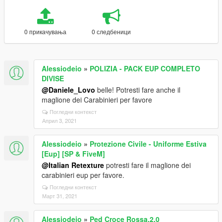
0 прикачувања
0 следбеници
Alessiodeio
»
POLIZIA - PACK EUP COMPLETO
DIVISE
@Daniele_Lovo
belle! Potresti fare anche il
maglione dei Carabinieri per favore
Погледни контекст
Април 3, 2021
Alessiodeio
»
Protezione Civile - Uniforme Estiva
[Eup] [SP & FiveM]
@Italian Retexture
potresti fare il maglione dei
carabinieri eup per favore.
Погледни контекст
Март 31, 2021
Alessiodeio
»
Ped Croce Rossa.2.0