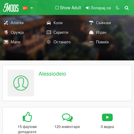
Show Adult
Логирај се
Алатки
Коли
Скинови
Оружја
Скрипти
Играч
Мапи
Останато
Повеќе
Alessiodeio
15 фајлови
120 коментари
0 видеа
допаднати