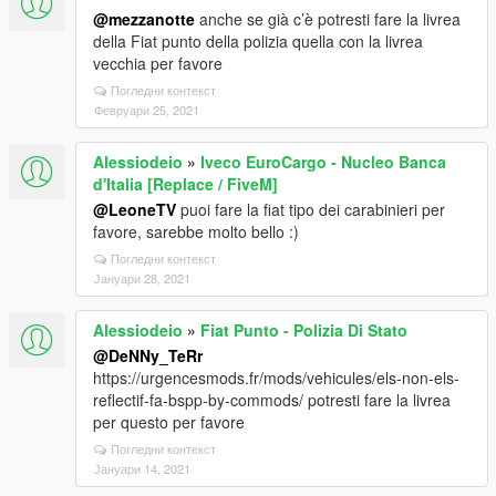
@mezzanotte
anche se già c’è potresti fare la livrea
della Fiat punto della polizia quella con la livrea
vecchia per favore
Погледни контекст
Февруари 25, 2021
Alessiodeio
»
Iveco EuroCargo - Nucleo Banca
d'Italia [Replace / FiveM]
@LeoneTV
puoi fare la fiat tipo dei carabinieri per
favore, sarebbe molto bello :)
Погледни контекст
Јануари 28, 2021
Alessiodeio
»
Fiat Punto - Polizia Di Stato
@DeNNy_TeRr
https://urgencesmods.fr/mods/vehicules/els-non-els-
reflectif-fa-bspp-by-commods/ potresti fare la livrea
per questo per favore
Погледни контекст
Јануари 14, 2021