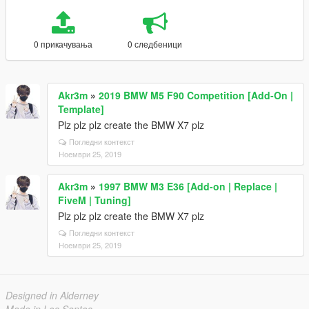
0 прикачувања
0 следбеници
Akr3m
»
2019 BMW M5 F90 Competition [Add-On |
Template]
Plz plz plz create the BMW X7 plz
Погледни контекст
Ноември 25, 2019
Akr3m
»
1997 BMW M3 E36 [Add-on | Replace |
FiveM | Tuning]
Plz plz plz create the BMW X7 plz
Погледни контекст
Ноември 25, 2019
Designed in Alderney