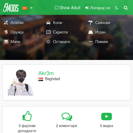
Show Adult
Логирај се
Алатки
Коли
Скинови
Оружја
Скрипти
Играч
Мапи
Останато
Повеќе
Akr3m
Baghdad
0 фајлови
2 коментари
0 видеа
допаднати