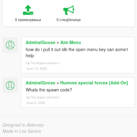
0 прикачувања
0 следбеници
AdmiralGoose
»
Aim Menu
how do i pull it out idk the open menu key can some1
help
Погледни контекст
Јуни 13, 2022
AdmiralGoose
»
Humvee special forces [Add-On]
Whats the spawn code?
Погледни контекст
Јуни 5, 2022
Designed in Alderney
Made in Los Santos