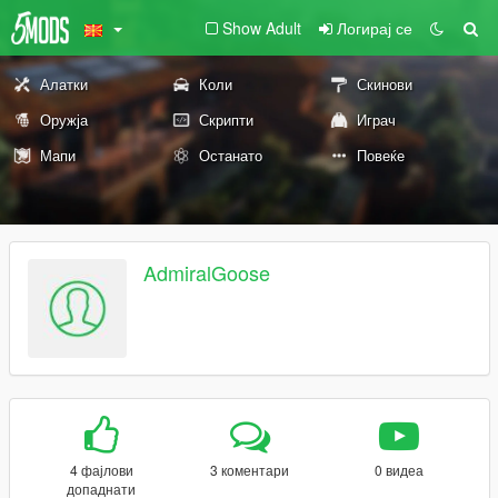
Show Adult
Логирај се
Алатки
Коли
Скинови
Оружја
Скрипти
Играч
Мапи
Останато
Повеќе
AdmiralGoose
4 фајлови
3 коментари
0 видеа
допаднати