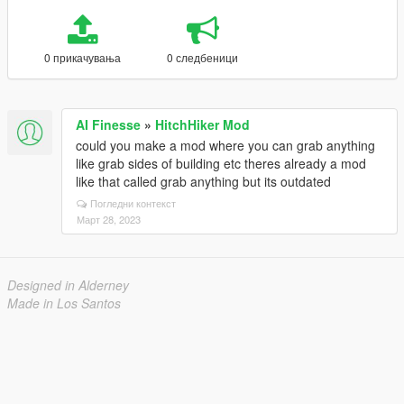
0 прикачувања
0 следбеници
AI Finesse
»
HitchHiker Mod
could you make a mod where you can grab anything
like grab sides of building etc theres already a mod
like that called grab anything but its outdated
Погледни контекст
Март 28, 2023
Designed in Alderney
Made in Los Santos