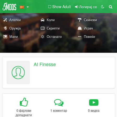
Show Adult
Логирај се
Алатки
Коли
Скинови
Оружја
Скрипти
Играч
Мапи
Останато
Повеќе
AI Finesse
0 фајлови
1 коментар
0 видеа
допаднати