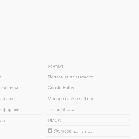
Контакт
и
Полиса за приватност
 фајлови
Cookie Policy
ајлови
Manage cookie settings
и фајлови
Terms of Use
бла
DMCA
@5mods на Твитер