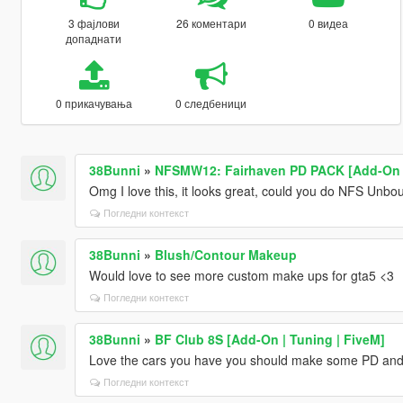
3 фајлови
26 коментари
0 видеа
допаднати
0 прикачувања
0 следбеници
38Bunni
»
NFSMW12: Fairhaven PD PACK [Add-On |
Omg I love this, it looks great, could you do NFS Unbou
Погледни контекст
38Bunni
»
Blush/Contour Makeup
Would love to see more custom make ups for gta5 <3
Погледни контекст
38Bunni
»
BF Club 8S [Add-On | Tuning | FiveM]
Love the cars you have you should make some PD and
Погледни контекст