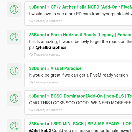
38Bunni
»
CP77 Archer Hella NCPD [Add-On / Five
I would love to see more PD cars from cyberpunk taht 
Погледни контекст
38Bunni
»
Forza Horizon 6 Roads [Legacy | Enhanc
this is amazing, It would be lovly to get the roads on t
pls
@FalkGraphics
Погледни контекст
38Bunni
»
Visual Paradise
It would be great if we can get a FiveM ready version
Погледни контекст
38Bunni
»
BCSO Dominator [Add-On | non-ELS | Te
OMG THIS LOOKS SOO GOOD. WE NEED MOREEEE
Погледни контекст
38Bunni
»
LSPD MINI PACK | SP & MP READY | LO
@BeTkaL2
Could you pls, make one for female aswell