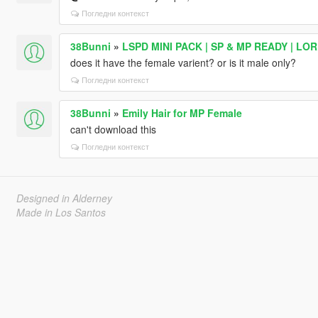
Погледни контекст
38Bunni
»
LSPD MINI PACK | SP & MP READY | LO
does it have the female varient? or is it male only?
Погледни контекст
38Bunni
»
Emily Hair for MP Female
can't download this
Погледни контекст
Designed in Alderney
Made in Los Santos