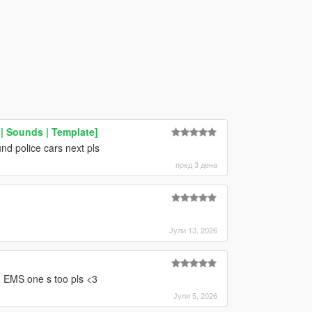
 Sounds | Template]
nd police cars next pls
пред 3 дена
Јули 13, 2026
 EMS one s too pls <3
Јули 5, 2026