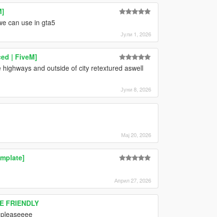
M]
we can use in gta5
Јули 1, 2026
ed | FiveM]
he highways and outside of city retextured aswell
Јуни 8, 2026
Мај 20, 2026
mplate]
Април 27, 2026
RE FRIENDLY
 pleaseeee