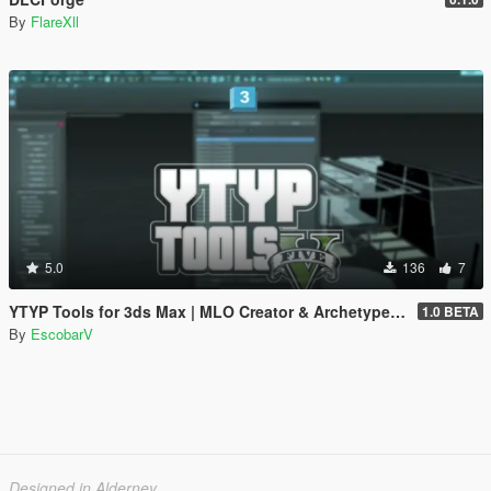
By
FlareXll
5.0
136
7
YTYP Tools for 3ds Max | MLO Creator & Archetype Creator
1.0 BETA
By
EscobarV
Designed in Alderney