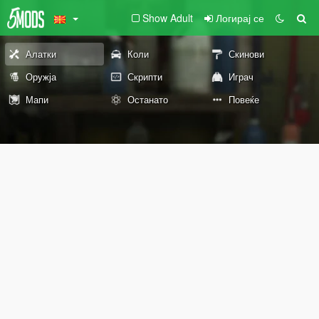
Show Adult
Логирај се
Алатки
Коли
Скинови
Оружја
Скрипти
Играч
Мапи
Останато
Повеќе