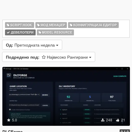
SCRIPT HOOK
МОД МЕНАЏЕР
КОНФИГУРАЦИЈА ЕДИТОР
ДЕВЕЛОПЕРИ
MODEL RESOURCE
Од:
Претходната недела
Подредено под:
Највисоко Рангирани
5.0
248
21
DLCForge
0.1.0