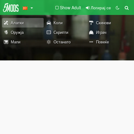
Show Adult
Логирај се
Алатки
Коли
Скинови
Оружја
Скрипти
Играч
Мапи
Останато
Повеќе