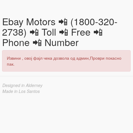
Ebay Motors 📲 (1800-320-
2738) 📲 Toll 📲 Free 📲
Phone 📲 Number
Извини , овој фајл чека дозвола од админ,Проври покасно
пак.
Designed in Alderney
Made in Los Santos