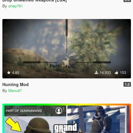
By
shep761
4.85
14.933
153
Hunting Mod
1.0
By
Manu97