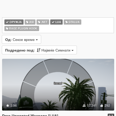
ОРУЖЈА
ASI
.NET
LUA
GTALUA
RAGE PLUGIN HOOK
Од:
Секое време
Подредено под:
Највеќе Симнати
3.96
57.341
292
Drop Unwanted Weapons [LUA]
0.3