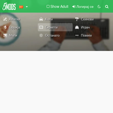
Show Adult
Логирај се
Алатки
Коли
Скинови
Оружја
Скрипти
Играч
Мапи
Останато
Повеќе