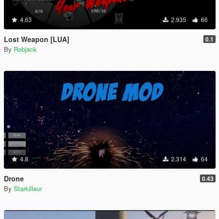
4.63
2.935
66
Lost Weapon [LUA]
0.1
By
Robjack
4.8
2.314
64
Drone
0.43
By
Starkilleur