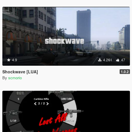
4.9
4.261
47
Shockwave [LUA]
1.0.2
By
scmorio