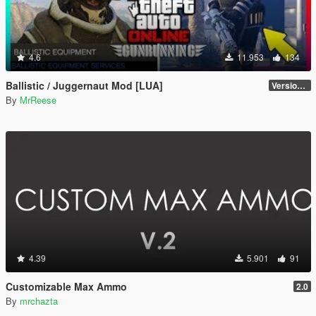
4.6
11.953
134
Ballistic / Juggernaut Mod [LUA]
Version 6.0
By
MrReese
4.39
5.901
91
Customizable Max Ammo
2.0
By
mrchazta